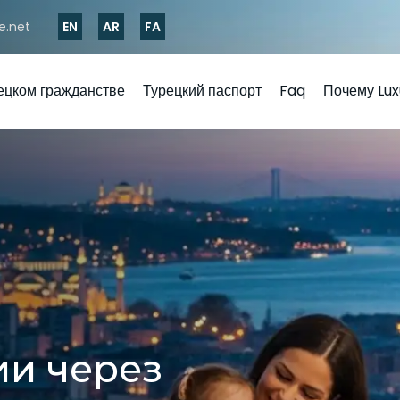
e.net
EN
AR
FA
ецком гражданстве
Турецкий паспорт
Faq
Почему Lux
ии через