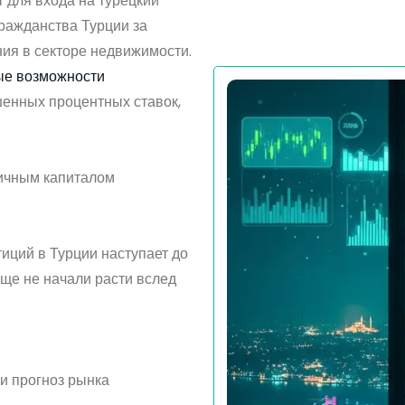
 для входа на турецкий
ражданства Турции за
ния в секторе недвижимости.
ые возможности
енных процентных ставок,
личным капиталом
иций в Турции наступает до
ще не начали расти вслед
и прогноз рынка