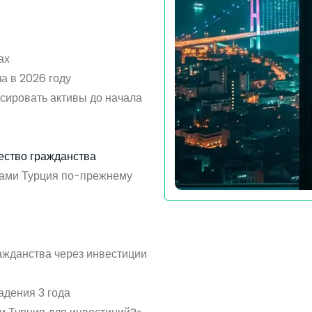
ах
а в 2026 году
сировать активы до начала
ество гражданства
ами Турция по-прежнему
ажданства через инвестиции
адения 3 года