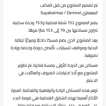
تم تصميم المشروع من قبل المكتب
المعماري
Suyabatmaz / Demirel.
يضم المشروع 152 شقة فندقية و153 وحدة سكنية،
تتراوح مساحتها بين 79 إلى 153 مترًا مربعًا
.
يعِد المشروع٬ الذي يضم مسبحًا داخليًا ومركزًا للياقة
البدنية ومواقف للسيارات٬ بأقصى جودة وخدمة وراحة
لضيوفه
.
مساكن من الدرجة الأولى بلمسة فاخرة. تم تطوير
المشروع مع أخذ احتياجات الضيوف والعائلات في
الاعتبار
.
توفر هذه المساكن الراحة والرفاهية والفخامة. الميزة
الأكثر أهمية لهذه الشقق الفندقية هي فرصة البدء
على الفور في جني عوائد الاستثمار مع إدارة روتانا
.