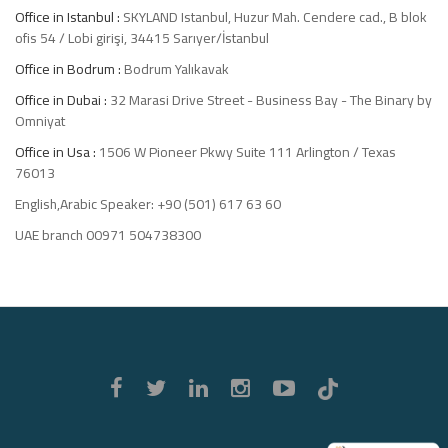
Office in Istanbul :
SKYLAND Istanbul, Huzur Mah. Cendere cad., B blok
ofis 54 / Lobi girişi, 34415 Sarıyer/İstanbul
Office in Bodrum :
Bodrum Yalıkavak
Office in Dubai :
32 Marasi Drive Street - Business Bay - The Binary by
Omniyat
Office in Usa :
1506 W Pioneer Pkwy Suite 111 Arlington / Texas
76013
English,Arabic Speaker: +90 (501) 617 63 60
UAE branch 00971 504738300
Luxury
Signature