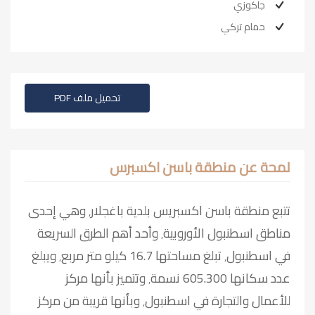
جاكوزي
حمام تركي
تحميل ملف PDF
لمحة عن منطقة باسن اكسبرس
تتبع منطقة باسن اكسبريس بلدية باغجلار٬ وهي إحدى
مناطق اسطنبول الأوروبية٬ وأحد أهم الطرق السريعة
في اسطنبول٬ تبلغ مساحتها 16.7 كيلو متر مربع٬ ويبلغ
عدد سكانها 605.300 نسمة٬ وتتميز بأنها مركز
للأعمال والتجارة في اسطنبول٬ وبأنها قريبة من مركز