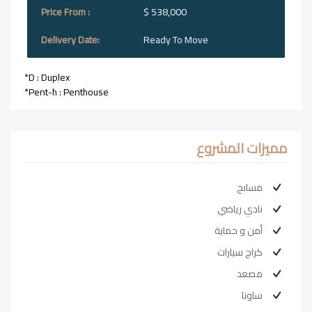
$ 538,000
Ready To Move
*D : Duplex
*Pent-h : Penthouse
مميزات المشروع
مسابح
نادي رياضي
أمن و حماية
كراج سيارات
مصعد
ساونا