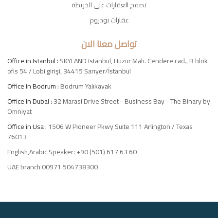
تصفح العقارات على الخريطة
عقارات بودروم
تواصل معنا الان
Office in Istanbul :
SKYLAND Istanbul, Huzur Mah. Cendere cad., B blok
ofis 54 / Lobi girişi, 34415 Sarıyer/İstanbul
Office in Bodrum :
Bodrum Yalıkavak
Office in Dubai :
32 Marasi Drive Street - Business Bay - The Binary by
Omniyat
Office in Usa :
1506 W Pioneer Pkwy Suite 111 Arlington / Texas
76013
English,Arabic Speaker: +90 (501) 617 63 60
UAE branch 00971 504738300