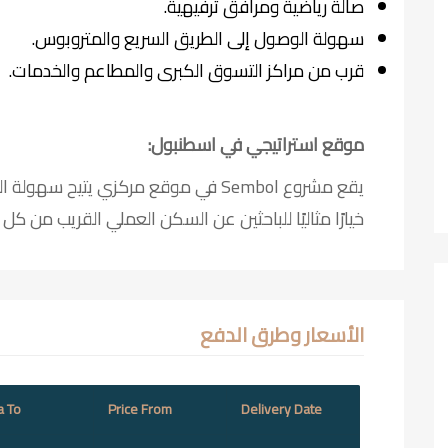
صالة رياضية ومرافق ترفيهية.
سهولة الوصول إلى الطريق السريع والمتروبوس.
قرب من مراكز التسوق الكبرى والمطاعم والخدمات.
موقع استراتيجي في اسطنبول:
يقع مشروع Sembol في موقع مركزي يتيح
خيارًا مثاليًا للباحثين عن السكن العملي القريب من ك
الأسعار وطرق الدفع
a To
Price From
Delivery Date