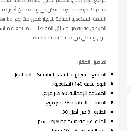
موقع استراتيجي، تصميم عملي، وفرصة مثالية للسكن 
نقدم لك فرصة مميزة للسكن في واحدة من أكثر الم
المركزي وقربه من وسائل المواصلات، ما يجعله مناسب
مريح وعملي في مدينة نابضة بالحياة.
تفاصيل العقار:
الموقع: مشروع Sembol Istanbul – اسطنبول.
النوع: شقة 0+1 (استوديو).
المساحة الإجمالية: 40 متر مربع.
المساحة الصافية: 28 متر مربع.
الطابق: 8 من أصل 30.
الحالة: غير مفروشة وجاهزة للسكن.
عمر البناء: بين 5 – 10 سنوات.