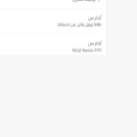
أكثر من
986 زبون راض عن خدماتنا
أكثر من
250 جنسية تركية