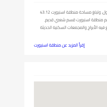
تعد بلدية اسنيورت واحدة من أكبر البلديات في اسطنبول٬ وتبلغ مساحة منطقة اسنيورت 43.12
كيلو متر مربع٬ ويبلغ عدد سكانها 977.489 نسمة. تضم منطقة اسنيورت قسم شعبي قديم٬
 فيه الأبراج والمجمعات السكنية الحديثة
إقرأ المزيد عن منطقة اسنيورت