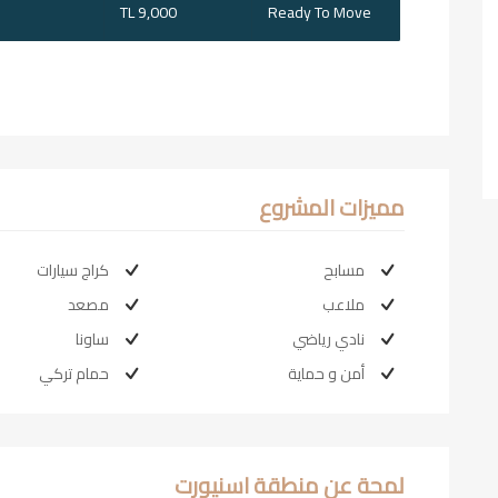
TL 9,000
Ready To Move
مميزات المشروع
مسابح
كراج سيارات
ملاعب
مصعد
نادي رياضي
ساونا
أمن و حماية
حمام تركي
لمحة عن منطقة اسنيورت