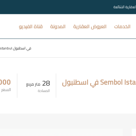
العقارية الشائعة
الخدمات
العروض العقارية
المدونة
قناة الفيديو
شقة استوديو للإيجار في مشروع Sembol Istanbul في اسطنبول
28
000
متر مربع
السعر
المساحة