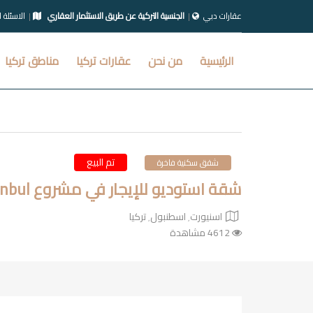
عقارات دبي
الجنسية التركية عن طريق الاستثمار العقاري
الاسئلة 
الرئيسية
من نحن
عقارات تركيا
مناطق تركيا
تم البيع
شقق سكنية فاخرة
شقة استوديو للإيجار في مشروع Sembol Istanbul في اسطنبول
اسنيورت٬ اسطنبول٬ تركيا
4612 مشاهدة