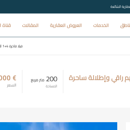
عقارية الشائعة
ناطق
الخدمات
العروض العقارية
المقالات
قناة ا
فيلا فاخرة 4+1 للبيع في بودروم بتصميم راقي وإطلالة ساحرة
200
€ 2.173.000
متر مربع
السعر
المساحة