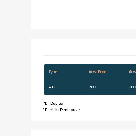
Type
Area From
Are
4+1
200
200
*D : Duplex
*Pent-h : Penthouse