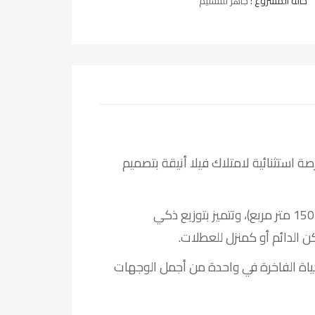
حالة المشروع :
جاهز للتسليم
ة استثنائية لامتلاك فيلا أنيقة بتصميم
تمتد الفيلا على مساحة إجمالية 200 متر مربع (صافي 150 متر مربع)، وتتميز بتوزيع ذكي
ن الدائم أو كمنزل للعطلات.
والحياة الفاخرة في واحدة من أجمل الوجهات