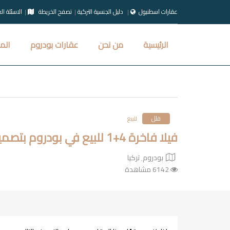
عقارات اسطنبول
دليل الجنسية التركية
تصفح الخريطة
الاسئلة ال
الرئيسية
من نحن
عقارات بودروم
الم
فلل
للبيع
فيلا فاخرة 4+1 للبيع في بودروم بتصميم راقي وإطلالة ساحرة
بودروم٬ تركيا
6142 مشاهدة