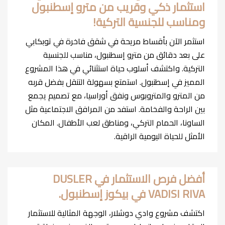
استثمار ذكي وقريب من مترو إسطنبول
ومناسب للجنسية التركية!
استثمر الآن بأقساط مريحة في شقق فاخرة في توبكابي
على بعد دقائق من مترو إسطنبول، مناسب للجنسية
التركية. واكتشف أسلوب حياة استثنائي في هذا المشروع
المميز في إسطنبول. استمتع بسهولة التنقل بفضل قربه
من المترو والمتروبوس ونفق أوراسيا، مع تصميم يجمع
بين الراحة والفخامة. استفد من المرافق الاجتماعية مثل
الساونا، الحمام التركي، ومناطق لعب الأطفال. المكان
الأمثل للحياة اليومية الراقية.
أفضل فرص الاستثمار في DUSLER
VADISI RIVA في بيكوز إسطنبول.
اكتشف مشروع وادي دوشلار، الوجهة المثالية للاستثمار