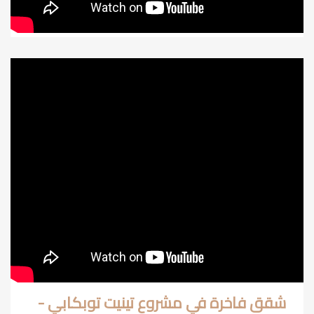
شقق فاخرة في مشروع تينيت توبكابي -