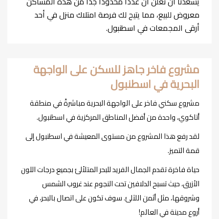
يسعدنا أن نعلن أن عددًا محدودًا جدًا من هذه المساكن
معروض للبيع، مما يتيح لك فرصة امتلاك منزل في أحد
أرقى المجمعات في اسطنبول.
مشروع فاخر جاهز للسكن على الواجهة
البحرية في اسطنبول
مشروع سكني فاخر على الواجهة البحرية مباشرةً في منطقة
أتاكوي، واحدة من أفضل المناطق المركزية في اسطنبول.
لقد رفع هذا المشروع من مستوى المعيشة في اسطنبول إلى
قمة التميز.
حياة فاخرة تقدم الجمال الفريد للبحر المتلألئ بجميع درجات اللون
الأزرق، حيث تسبح الدلافين تحت النجوم عند غروب الشمس
وشروقها، مثل أثمن اللآلئ. سوف تكون على اتصال بالبحر، في
أروع مدينة في العالم!