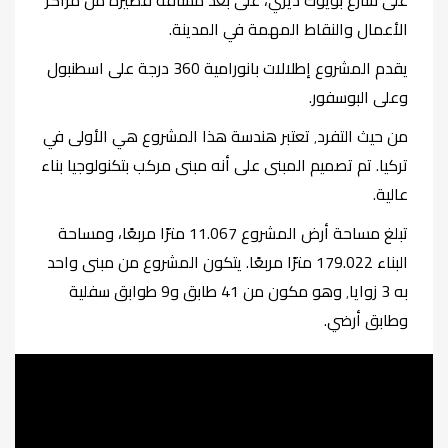
على شارع بويوك ديري، على بعد مسافة قصيرة من مراكز
الأعمال والنقاط المهمة في المدينة
.
يقدم المشروع إطلالات بانورامية 360 درجة على اسطنبول
وعلى البوسفور
.
من حيث التفرد٬ تعتبر هندسة هذا المشروع هي الأولى في
تركيا. تم تصميم المبنى على أنه مبنى مركب بتكنولوجيا بناء
عالية
.
تبلغ مساحة أرض المشروع 11.067 مترًا مربعًا، ومساحة
البناء 179.022 مترًا مربعًا. يتكون المشروع من مبنى واحد
به 3 زوايا٬ وهو مكون من 41 طابق و9 طوابق سفلية
وطابق أرضي
.