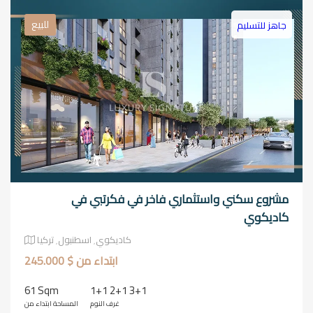
للبيع
جاهز للتسليم
مشروع سكني واستثماري فاخر في فكرتبي في
كاديكوي
كاديكوي٬ اسطنبول٬ تركيا
ابتداء من $ 245.000
61 Sqm
1+1 2+1 3+1
غرف النوم
المساحة ابتداء من