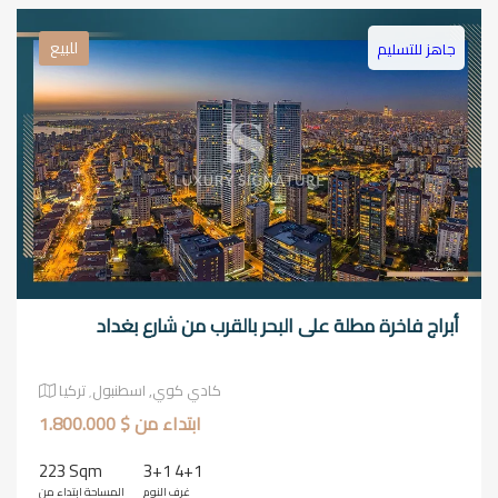
للبيع
جاهز للتسليم
أبراج فاخرة مطلة على البحر بالقرب من شارع بغداد
كادي كوي٫ اسطنبول٬ تركيا
ابتداء من $ 1.800.000
223 Sqm
3+1 4+1
غرف النوم
المساحة ابتداء من