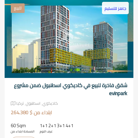
للبيع
جاهز للتسليم
شقق فاخرة للبيع في كاديكوي اسطنبول ضمن مشروع
evinpark
كاديكوي٬ اسطنبول٬ تركيا
ابتداء من $ 264.380
60 Sqm
1+1 2+1 3+1 4+1
غرف النوم
المساحة ابتداء من