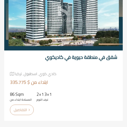
شقق في منطقة حيوية في كاديكوي
كادي كوي٬ اسطنبول٬ تركيا
ابتداء من $ 335.775
86 Sqm
2+1 3+1
غرف النوم
المساحة ابتداء من
التفاصيل