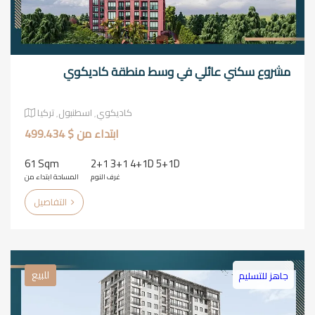
مشروع سكني عائلي في وسط منطقة كاديكوي
كاديكوي٬ اسطنبول٬ تركيا
ابتداء من $ 499.434
61 Sqm
2+1 3+1 4+1D 5+1D
غرف النوم
المساحة ابتداء من
التفاصيل
للبيع
جاهز للتسليم