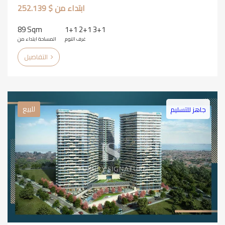
ابتداء من $ 252.139
89 Sqm
1+1 2+1 3+1
غرف النوم
المساحة ابتداء من
التفاصيل
للبيع
جاهز للتسليم