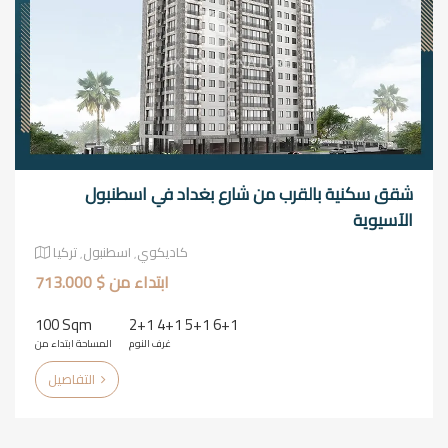
شقق سكنية بالقرب من شارع بغداد في اسطنبول
الآسيوية
كاديكوي٬ اسطنبول٬ تركيا
ابتداء من $ 713.000
100 Sqm
2+1 4+1 5+1 6+1
غرف النوم
المساحة ابتداء من
التفاصيل