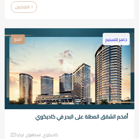
التفاصيل
للبيع
جاهز للتسليم
أفخم الشقق المطلة على البحر في كاديكوي
كاديكوي٬ اسطنبول٬ تركيا