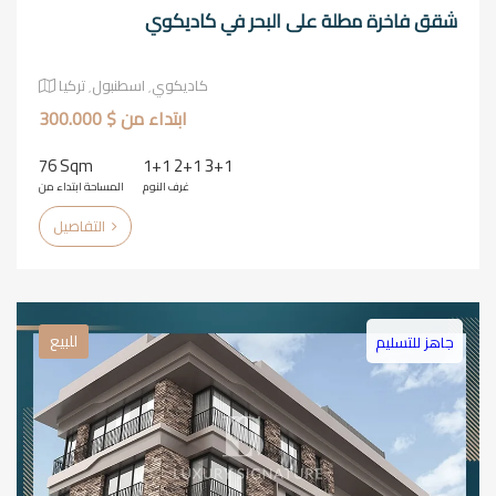
شقق فاخرة مطلة على البحر في كاديكوي
كاديكوي٬ اسطنبول٬ تركيا
ابتداء من $ 300.000
76 Sqm
1+1 2+1 3+1
غرف النوم
المساحة ابتداء من
التفاصيل
للبيع
جاهز للتسليم