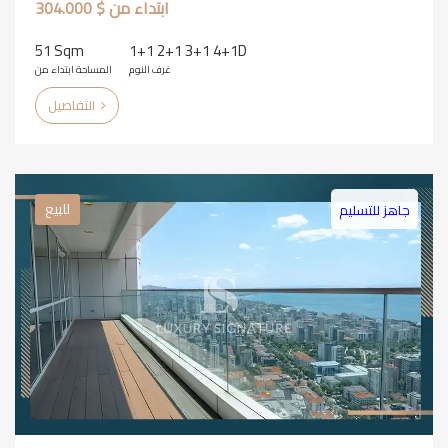
ابتداء من $ 304.000
51 Sqm
1+1 2+1 3+1 4+1D
غرف النوم
المساحة ابتداء من
التفاصيل
للبيع
جاهز للتسليم