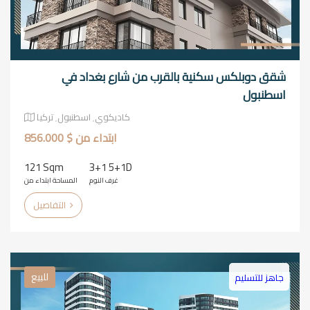
شقق دوبلكس سكنية بالقرب من شارع بغداد في
اسطنبول
كاديكوي٬ اسطنبول٬ تركيا
ابتداء من $ 856.000
121 Sqm
3+1 5+1D
غرف النوم
المساحة ابتداء من
التفاصيل
للبيع
جاهز للتسليم