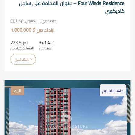
Four Winds Residence – عنوان الفخامة على ساحل
كاديكوي
كاديكوي٬ اسطنبول٬ تركيا
ابتداء من $ 1.800.000
223 Sqm
3+1 4+1
غرف النوم
المساحة ابتداء من
التفاصيل
للبيع
جاهز للتسليم