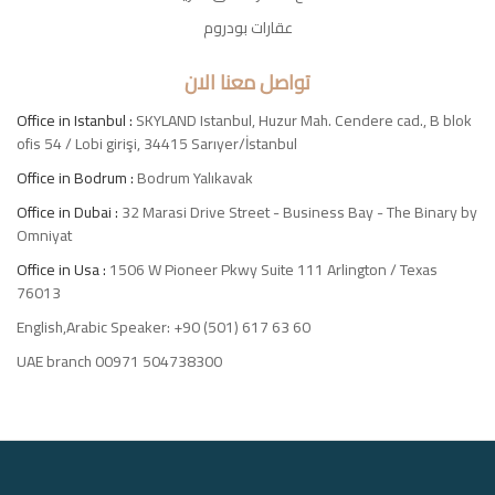
عقارات بودروم
تواصل معنا الان
Office in Istanbul :
SKYLAND Istanbul, Huzur Mah. Cendere cad., B blok
ofis 54 / Lobi girişi, 34415 Sarıyer/İstanbul
Office in Bodrum :
Bodrum Yalıkavak
Office in Dubai :
32 Marasi Drive Street - Business Bay - The Binary by
Omniyat
Office in Usa :
1506 W Pioneer Pkwy Suite 111 Arlington / Texas
76013
English,Arabic Speaker: +90 (501) 617 63 60
UAE branch 00971 504738300