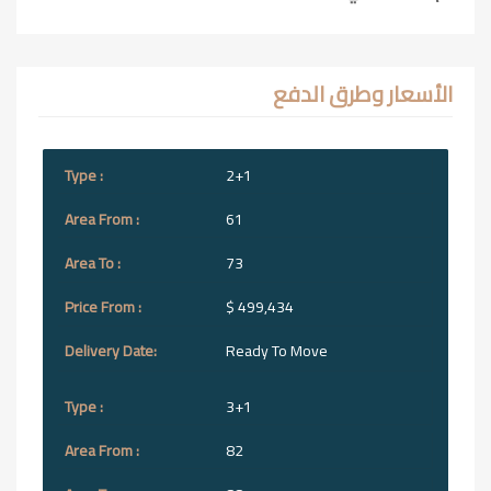
الأسعار وطرق الدفع
2+1
61
73
$ 499,434
Ready To Move
3+1
82