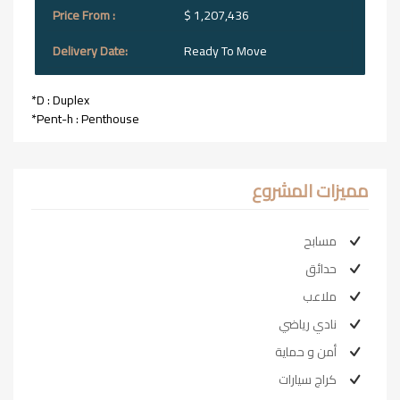
$ 1,207,436
Ready To Move
*D : Duplex
*Pent-h : Penthouse
مميزات المشروع
مسابح
حدائق
ملاعب
نادي رياضي
أمن و حماية
كراج سيارات