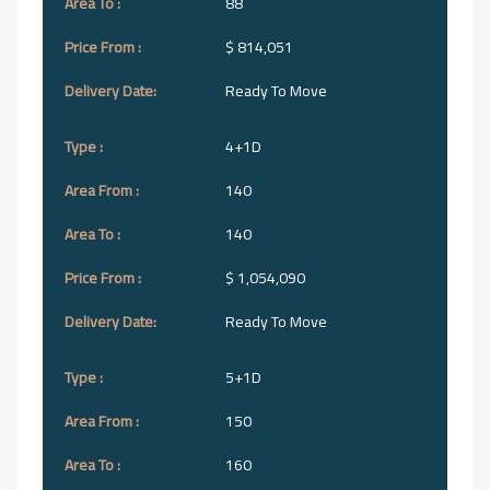
88
$ 814,051
Ready To Move
4+1D
140
140
$ 1,054,090
Ready To Move
5+1D
150
160