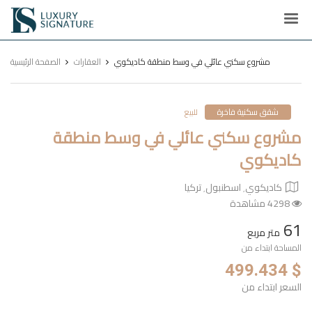
Luxury
Signature
مشروع سكني عائلي في وسط منطقة كاديكوي
العقارات
الصفحة الرئيسية
شقق سكنية فاخرة
للبيع
مشروع سكني عائلي في وسط منطقة
كاديكوي
كاديكوي٬ اسطنبول٬ تركيا
4298 مشاهدة
61
متر مربع
المساحة ابتداء من
$ 499.434
السعر ابتداء من