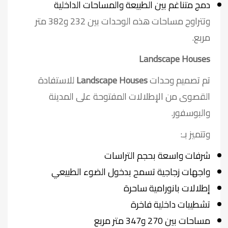
دمج متناغم بين الطبيعة والمساحات الداخلية
وتتراوح مساحات هذه الوحدات بين 232 و382 متر
مربع.
Landscape Houses
تم تصميم وحدات
Landscape Houses
للاستفادة
القصوى من الإطلالات المفتوحة على المدينة
والبوسفور.
وتتميز بـ:
شرفات واسعة بحجم التراسات
واجهات زجاجية تسمح بدخول الضوء الطبيعي
إطلالات بانورامية ساحرة
تشطيبات داخلية فاخرة
مساحات بين 270 و347 متر مربع