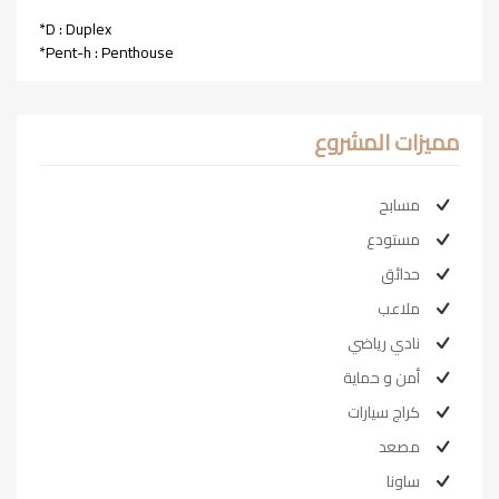
*D : Duplex
*Pent-h : Penthouse
مميزات المشروع
مسابح
مستودع
حدائق
ملاعب
نادي رياضي
أمن و حماية
كراج سيارات
مصعد
ساونا