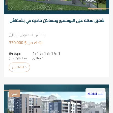
شقق مطلة على البوسفور ومساكن فاخرة في بشكتاش
بشكتاش٬ اسطنبول٬ تركيا
ابتداء من $ 330.000
84 Sqm
1+1 2+1 3+1 4+1
غرف النوم
المساحة ابتداء من
التفاصيل
للبيع
تحت الانشاء