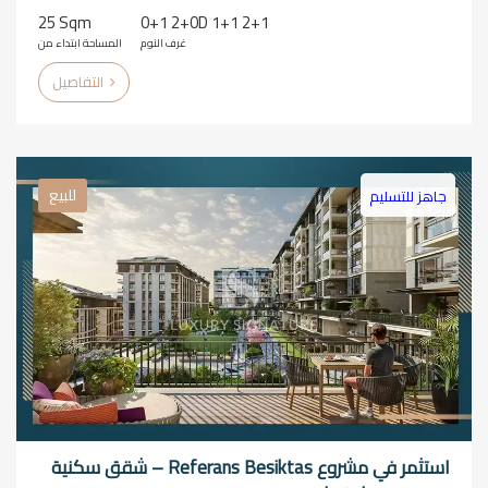
25 Sqm
0+1 2+0D 1+1 2+1
غرف النوم
المساحة ابتداء من
التفاصيل
للبيع
جاهز للتسليم
استثمر في مشروع Referans Besiktas – شقق سكنية