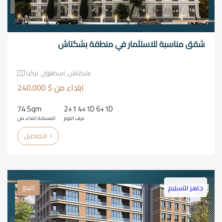
شقق مناسبة للاستثمار في منطقة بشكتاش
بشكتاش٬ اسطنبول٬ تركيا
ابتداء من $ 240.000
74 Sqm
2+1 4+1D 6+1D
غرف النوم
المساحة ابتداء من
التفاصيل
للبيع
جاهز للتسليم