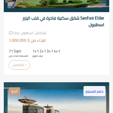
Senfoni Etiler شقق سكنية فاخرة في قلب اتيلير
اسطنبول
بشكتاش٬ اسطنبول٬ تركيا
ابتداء من $ 1.000.000
71 Sqm
1+1 2+1 3+1 4+1
غرف النوم
المساحة ابتداء من
التفاصيل
للبيع
جاهز للتسليم