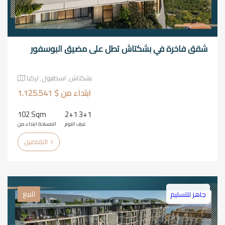
شقق فاخرة في بشكتاش تطل على مضيق البوسفور
بشكتاش٬ اسطنبول٬ تركيا
ابتداء من $ 1.125.541
102 Sqm
2+1 3+1
غرف النوم
المساحة ابتداء من
التفاصيل
للبيع
جاهز للتسليم