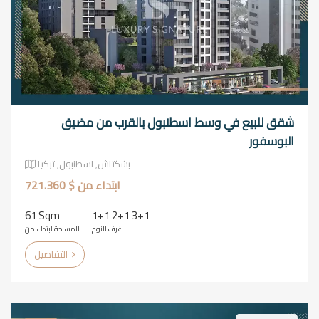
شقق للبيع في وسط اسطنبول بالقرب من مضيق
البوسفور
بشكتاش٬ اسطنبول٬ تركيا
ابتداء من $ 721.360
61 Sqm
1+1 2+1 3+1
غرف النوم
المساحة ابتداء من
التفاصيل