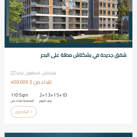
شقق جديدة في بشكتاش مطلة على البحر
بشكتاش٬ اسطنبول٬ تركيا
ابتداء من $ 450.000
110 Sqm
2+1 3+1 5+1D
غرف النوم
المساحة ابتداء من
التفاصيل