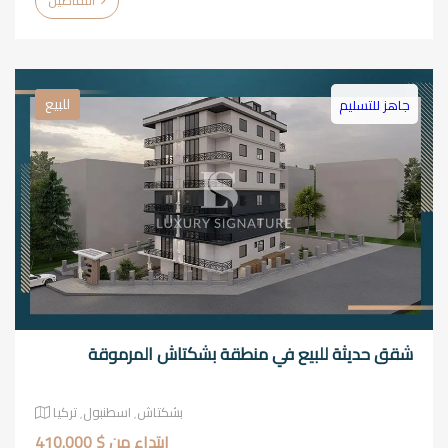
التفاصيل
للبيع
جاهز للتسليم
شقق حديثة للبيع في منطقة بشكتاش المرموقة
بشكتاش٬ اسطنبول٬ تركيا
ابتداء من $ 410.000