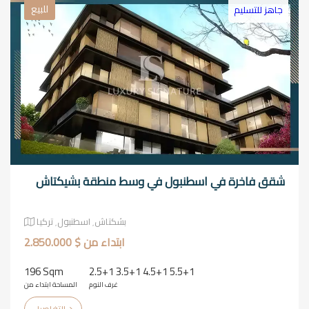
للبيع
جاهز للتسليم
شقق فاخرة في اسطنبول في وسط منطقة بشيكتاش
بشكتاش٬ اسطنبول٬ تركيا
ابتداء من $ 2.850.000
196 Sqm
2.5+1 3.5+1 4.5+1 5.5+1
غرف النوم
المساحة ابتداء من