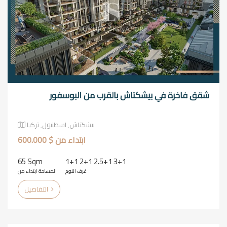
شقق فاخرة في بيشكتاش بالقرب من البوسفور
بيشكتاش٬ اسطنبول٬ تركيا
ابتداء من $ 600.000
65 Sqm
1+1 2+1 2.5+1 3+1
غرف النوم
المساحة ابتداء من
التفاصيل