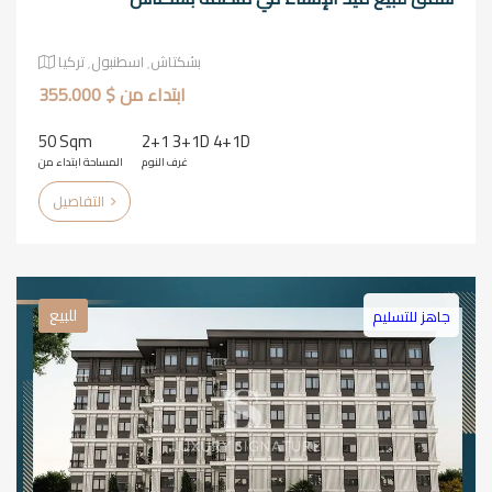
بشكتاش٬ اسطنبول٬ تركيا
ابتداء من $ 355.000
50 Sqm
2+1 3+1D 4+1D
غرف النوم
المساحة ابتداء من
التفاصيل
للبيع
جاهز للتسليم