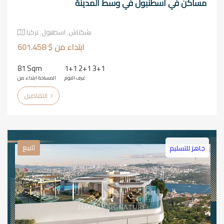
مساكن في اسطنبول في وسط المدينة
بشكتاش٬ اسطنبول٬ تركيا
ابتداء من $ 601.458
81 Sqm
1+1 2+1 3+1
غرف النوم
المساحة ابتداء من
التفاصيل
للبيع
جاهز للتسليم