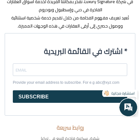
في شركة Luxury Signature، نفخر بمكانتنا الفريدة لخدمة أسواق العقارات
الفاخرة في دبي وإسطنبول وبودروم.
نُعيد تعريف مفهوم الفخامة من خلال تقديم خدمة شخصية استثنائية
ووصول حصري إلى أرقى العقارات في هذه الوجهات المميزة.
اشترك في القائمة البريدية *
Provide your email address to subscribe. For e.g abc@xyz.com
SUBSCRIBE
روابط سريعة
شقق سكنية فاخرة للبيع في تركيا