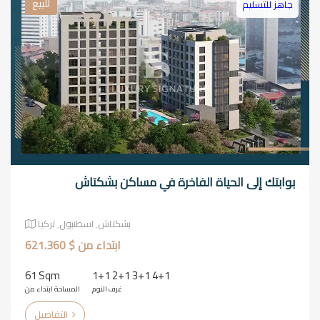
للبيع
جاهز للتسليم
بوابتك إلى الحياة الفاخرة في مساكن بشكتاش
بشكتاش٬ اسطنبول٬ تركيا
ابتداء من $ 621.360
61 Sqm
1+1 2+1 3+1 4+1
غرف النوم
المساحة ابتداء من
التفاصيل