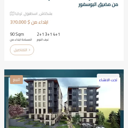
من مضيق البوسفور
بشكتاش٬ اسطنبول٬ تركيا
ابتداء من $ 370.000
90 Sqm
2+1 3+1 4+1
غرف النوم
المساحة ابتداء من
التفاصيل
للبيع
تحت الانشاء