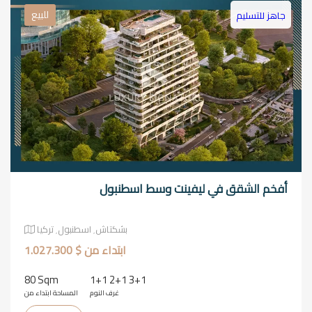
للبيع
جاهز للتسليم
أفخم الشقق في ليفينت وسط اسطنبول
بشكتاش٬ اسطنبول٬ تركيا
ابتداء من $ 1.027.300
80 Sqm
1+1 2+1 3+1
غرف النوم
المساحة ابتداء من