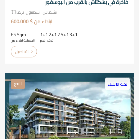
فاخرة في بشكتاش بالقرب من البوسفور
بشكتاش٬ اسطنبول٬ تركيا
ابتداء من $ 600.000
65 Sqm
1+1 2+1 2.5+1 3+1
غرف النوم
المساحة ابتداء من
التفاصيل
للبيع
تحت الانشاء