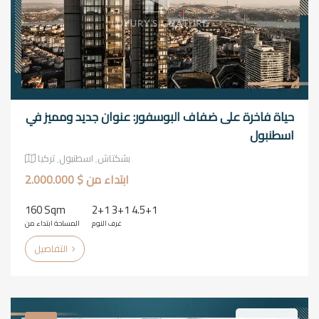
حياة فاخرة على ضفاف البوسفور: عنوان جديد ومميز في
اسطنبول
بشكتاش٬ اسطنبول٬ تركيا
ابتداء من $ 2.000.000
160 Sqm
2+1 3+1 4.5+1
غرف النوم
المساحة ابتداء من
التفاصيل