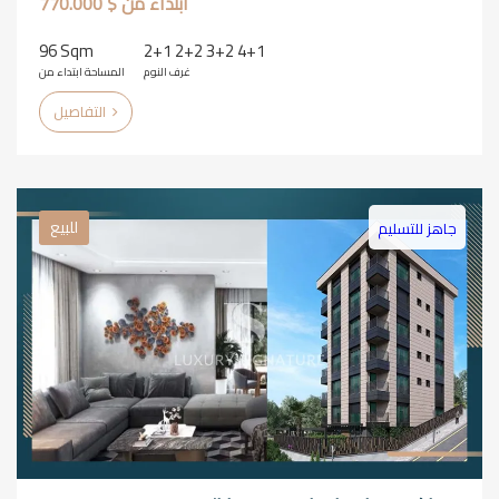
ابتداء من $ 770.000
96 Sqm
2+1 2+2 3+2 4+1
غرف النوم
المساحة ابتداء من
التفاصيل
للبيع
جاهز للتسليم