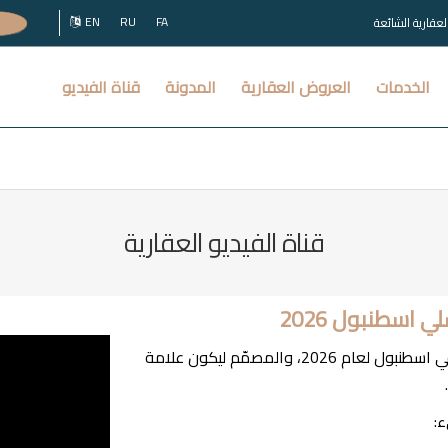
EN
RU
FA
العقارية الشائعة
الخدمات
العروض العقارية
المدونة
قناة الفيديو
قناة الفيديو العقارية
Sisli Tasyapi، أحد أبرز مشاريع العقارات Off-Plan في اسطنبول لعام 2026، والمصمّم ليكون علامة
: