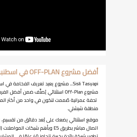
أفضل مشروع OFF-PLAN في اسطنبول 2026 - SISLI TASYAPI
Sisli Tasyapi... مشروع يعيد تعريف الفخامة في اسطنبول
مشروع Off-Plan استثنائي يُصنَّف ضمن أفضل الفرص الاستثمارية لعام 2026
تحفة عمرانية صُممت لتكون في واحد من أكثر ال
منطقة شيشلي.
موقع استثنائي يضعك على بُعد دقائق من تقسيم،
اتصال مباشر بطريق E5 وبأهم شبكات المواصلات (المتروبوس – M7 – M2)
تطوير شركة رائدة بخبرة تتجاوز 40 عامًا في المشاريع الكبرى داخل تركيا وخارجها