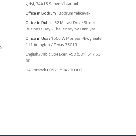
girişi, 34415 Sarıyer/İstanbul
Office in Bodrum :
Bodrum Yalıkavak
Office in Dubai :
32 Marasi Drive Street -
Business Bay - The Binary by Omniyat
Office in Usa :
1506 W Pioneer Pkwy Suite
111 Arlington / Texas 76013
كل
English,Arabic Speaker: +90 (501) 617 63
60
ا
UAE branch 00971 504738300