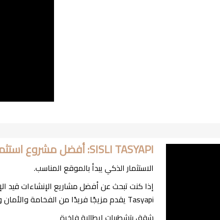
SISLI TASYAPI: أفضل مشروع استثماري OFF-PLAN في شيشلي 2026
الاستثمار الذكي يبدأ بالموقع المناسب.
Tasyapi يقدم مزيجًا فريدًا من الفخامة والأمان وقيمة استثمارية عالية في قلب شيشلي.
شقق بتشطيبات إيطالية فاخرة