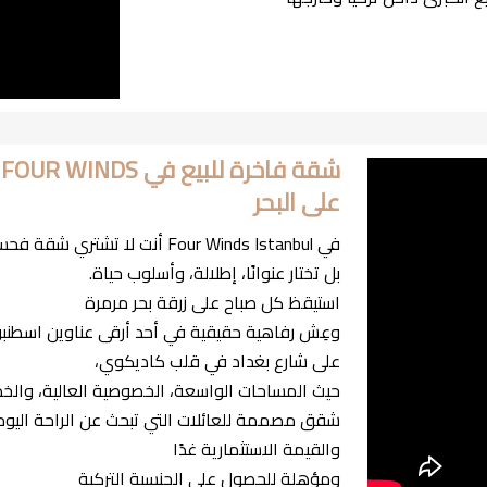
ش
على البحر
في Four Winds Istanbul أنت لا تشتري شقة فحسب…
بل تختار عنوانًا، إطلالة، وأسلوب حياة.
استيقظ كل صباح على زرقة بحر مرمرة
وعِش رفاهية حقيقية في أحد أرقى عناوين اسطنبو
على شارع بغداد في قلب كاديكوي،
حيث المساحات الواسعة، الخصوصية العالية، والخدم
شقق مصممة للعائلات التي تبحث عن الراحة اليو
والقيمة الاستثمارية غدًا
ومؤهلة للحصول على الجنسية التركية