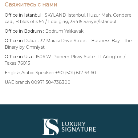
Свяжитесь с нами
Office in Istanbul :
SKYLAND Istanbul, Huzur Mah. Cendere
cad., B blok ofis 54 / Lobi girişi, 34415 Sarıyer/İstanbul
Office in Bodrum :
Bodrum Yalıkavak
Office in Dubai :
32 Marasi Drive Street - Business Bay - The
Binary by Omniyat
Office in Usa :
1506 W Pioneer Pkwy Suite 111 Arlington /
Texas 76013
English,Arabic Speaker: +90 (501) 617 63 60
UAE branch 00971 504738300
Luxury
Signature