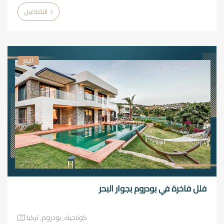
التفاصيل
للبيع
فلل فاخرة في بودروم بجوار البحر
كوناجيك٬ بودروم٬ تركيا