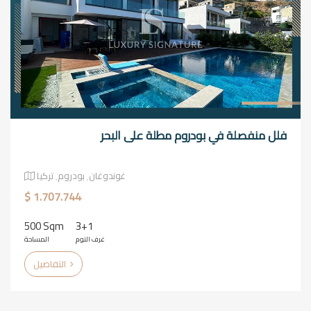
فلل منفصلة في بودروم مطلة على البحر
غوندوغان٬ بودروم٬ تركيا
$ 1.707.744
500 Sqm
3+1
غرف النوم
المساحة
التفاصيل