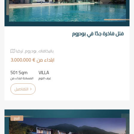
فلل فاخرة جدًا في بودروم
ياليكافاك٬ بودروم٬ تركيا
ابتداء من € 3.000.000
501 Sqm
VILLA
غرف النوم
المساحة ابتداء من
التفاصيل
للبيع