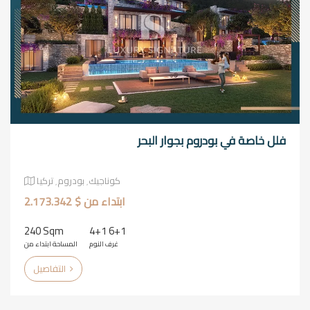
فلل خاصة في بودروم بجوار البحر
كوناجيك٬ بودروم٬ تركيا
ابتداء من $ 2.173.342
240 Sqm
4+1 6+1
غرف النوم
المساحة ابتداء من
التفاصيل