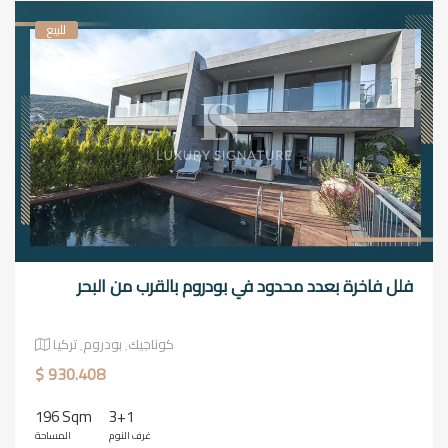
للبيع
فلل فاخرة بعدد محدود في بودروم بالقرب من البحر
كوناجيك٬ بودروم٬ تركيا
$ 930.408
196 Sqm
3+1
غرف النوم
المساحة