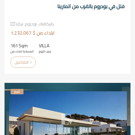
فلل في بودروم بالقرب من المارينا
ياليكافاك٬ بودروم٬ تركيا
ابتداء من $ 1.232.067
161 Sqm
VILLA
غرف النوم
المساحة ابتداء من
التفاصيل
للبيع