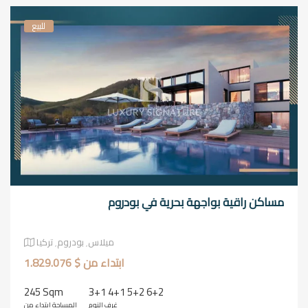
للبيع
مساكن راقية بواجهة بحرية في بودروم
ميلاس٬ بودروم٬ تركيا
ابتداء من $ 1.829.076
245 Sqm
3+1 4+1 5+2 6+2
غرف النوم
المساحة ابتداء من