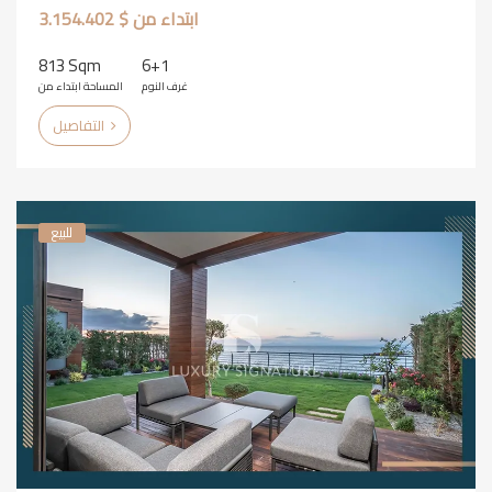
ابتداء من $ 3.154.402
813 Sqm
6+1
غرف النوم
المساحة ابتداء من
التفاصيل
للبيع