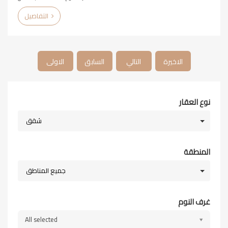
التفاصيل
الاخيرة
التالي
السابق
الاولى
نوع العقار
شقق
المنطقة
جميع المناطق
غرف النوم
All selected