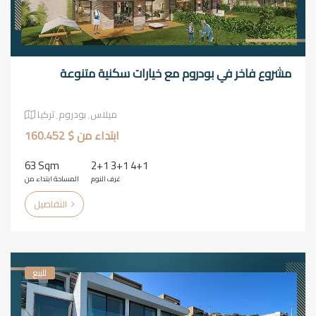
مشروع فاخر في بودروم مع خيارات سكنية متنوعة
ميلاس٬ بودروم٬ تركيا
ابتداء من $ 160.452
63 Sqm
2+1 3+1 4+1
غرف النوم
المساحة ابتداء من
التفاصيل
للبيع