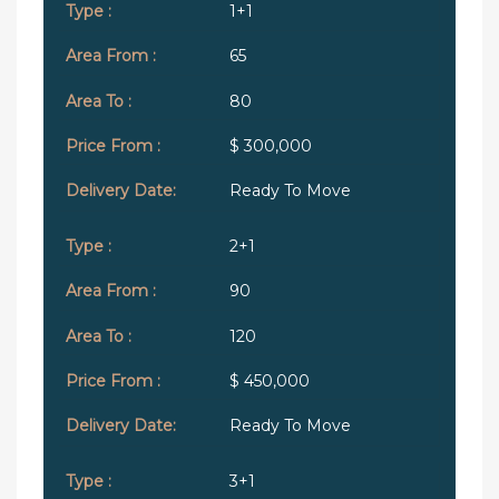
1+1
65
80
$ 300,000
Ready To Move
2+1
90
120
$ 450,000
Ready To Move
3+1