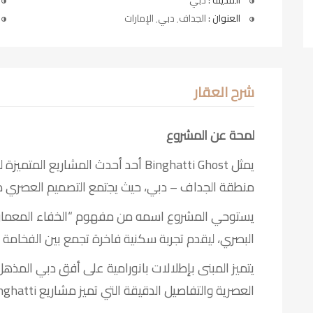
المدينة :
دبي
العنوان :
الجداف٬ دبي٬ الإمارات
شرح العقار
لمحة عن المشروع
منطقة الجداف – دبي، حيث يجتمع التصميم العصري مع ال
يستوحي المشروع اسمه من مفهوم “الخفاء المعماري”
البصري، ليقدم تجربة سكنية فاخرة تجمع بين الفخامة
يتميز المبنى بإطلالات بانورامية على أفق دبي المذ
العصرية والتفاصيل الدقيقة التي تميز مشاريع Binghatti عن غيرها.