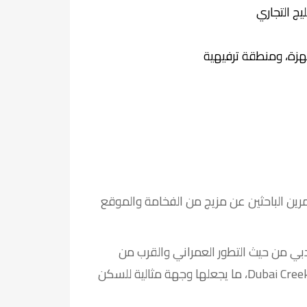
ج التجاري
هزة، ومنطقة ترفيهية
 استثنائية للمستثمرين الباحثين عن مزيج من الفخامة والموقع
ي من حيث التطور العمراني والقرب من
المعالم الرئيسية مثل Downtown Dubai وDubai Creek Harbour، ما يجعلها وجهة مثالية للسكن