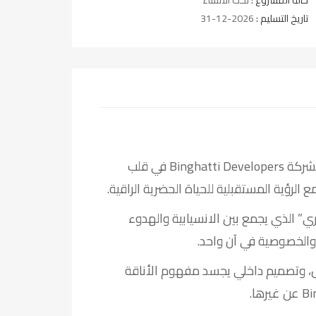
حالة المشروع :
تحت الانشاء
تاريخ التسليم :
2026-12-31
يمثل Binghatti Ghost أحد أحدث المشاريع المتميزة لشركة Binghatti Developers في قلب
رؤية المستقبلية للحياة الحضرية الراقية.
 الذي يجمع بين الانسيابية والهدوء
 والخصوصية في آن واحد.
هل، وتصميم داخلي يجسد مفهوم الأناقة