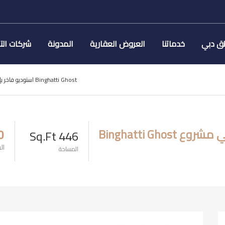
ق دبي
خدماتنا
العروض العقارية
المدونة
شركات الت
استوديو فاخر بإطلالة على قناة دبي في مشروع Binghatti Ghost
Binghatti Gh
446 Sq.Ft
0
ال
المساحة