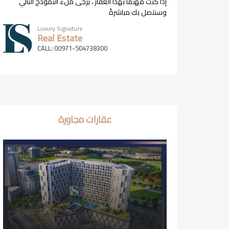
إذا كنت مهتمًا بهذا العقار ، يرجى ملء النموذج التالي
وسنتصل بك مباشرةً
Luxury Signature
Real Estate
CALL: 00971-504738300
عقارات مجاورة