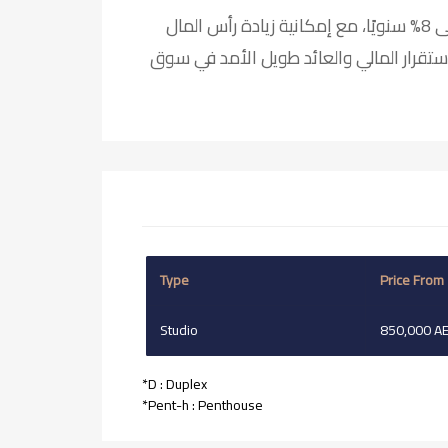
يتوقع أن يحقق المشروع عائدًا إيجاريًا يتراوح بين 7% إلى 8% سنويًا، مع إمكانية زيادة رأس المال
لاستقرار المالي والعائد طويل الأمد في سوق
Type
Price From
Studio
850,000 A
*D : Duplex
*Pent-h : Penthouse