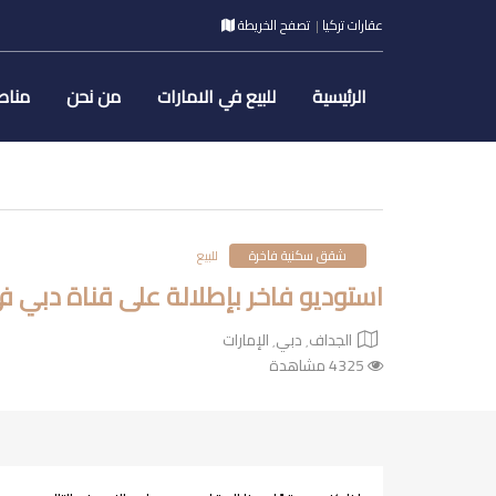
عقارات تركيا
تصفح الخريطة
الرئيسية
للبيع في الامارات
من نحن
مناط
شقق سكنية فاخرة
للبيع
استوديو فاخر بإطلالة على قناة دبي في مشروع ost
الجداف٬ دبي٬ الإمارات
4325 مشاهدة