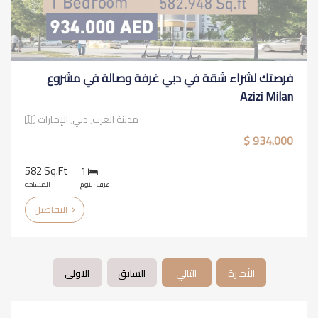
فرصتك لشراء شقة في دبي غرفة وصالة في مشروع
Azizi Milan
مدينة العرب٬ دبي٬ الإمارات
934.000 $
582 Sq.ft
1
غرف النوم
المساحة
التفاصيل
الأخيرة
التالي
السابق
الاولى