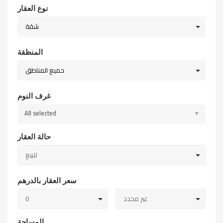
نوع العقار
شقة
المنظقة
حميع المناطق
غرف النوم
All selected
حالة العقار
للبيع
سعر العقار بالدرهم
غير محدد
0
المساحة