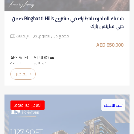
شقتك الفاخرة بانتظارك في مشروع Binghatti Hills ضمن
دبي ساينس بارك
مجمع دبي للعلوم٬ دبي٬ الإمارات
850.000 AED
463 Sq.ft
STUDIO
غرف النوم
المساحة
التفاصيل
العرض غير متوفر
تحت الانشاء