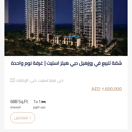
شقة للبيع في روزهيل دبي هيلز استيت | غرفة نوم واحدة
دبي هيلز استيت٬ دبي٬ الإمارات
1.600.000 AED
688 Sq.ft
1+1
غرف النوم
المساحة
التفاصيل