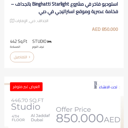
استوديو فاخر في مشروع Binghatti Starlight بالجداف –
فخامة عصرية وموقع استراتيجي في دبي
الجداف٬ دبي٬ الإمارات
850.000 AED
442 Sq.ft
STUDIO
غرف النوم
المساحة
التفاصيل
العرض غير متوفر
تحت الانشاء