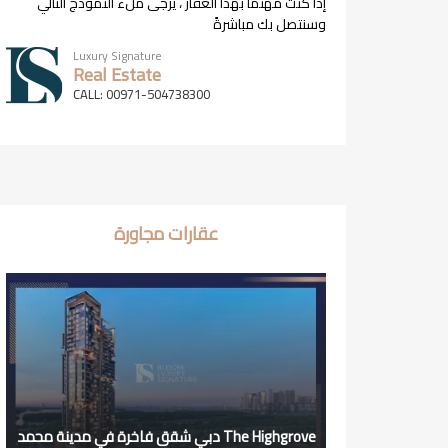
إذا كنت مهتمًا بهذا العقار ، يرجى ملء النموذج التالي
وسنتصل بك مباشرةً
Luxury Signature
Real Estate
CALL: 00971-504738300
عقارات مجاورة
The Highgrove دبي شقق فاخرة في مدينة محمد