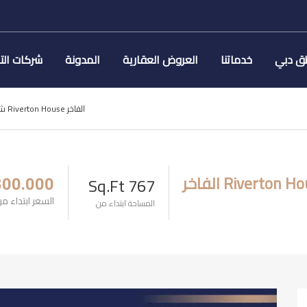
ق دبي
خدماتنا
العروض العقارية
المدونة
شركات الت
شقق للبيع في دبي ضمن مشروع Riverton House الفاخر
767 Sq.Ft
800.000
السعر ابتداء م
المساحة ابتداء من