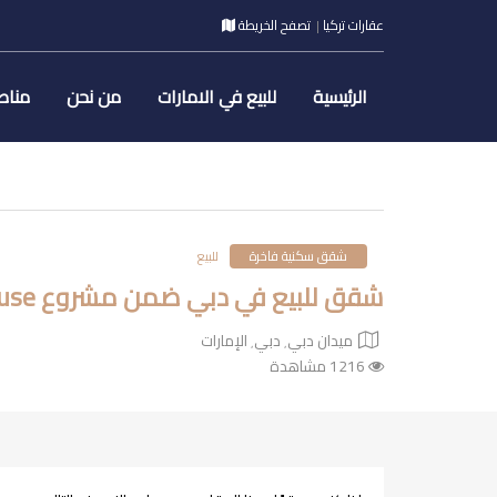
عقارات تركيا
تصفح الخريطة
الرئيسية
للبيع في الامارات
من نحن
مناط
شقق سكنية فاخرة
للبيع
شقق للبيع في دبي ضمن مشروع Riverton House الفاخر
ميدان دبي٬ دبي٬ الإمارات
1216 مشاهدة