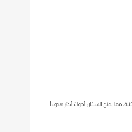
ت في المشروع يبلغ 151 وحدة سكنية، مما يمنح السكان أجواءً أكثر هدوءاً