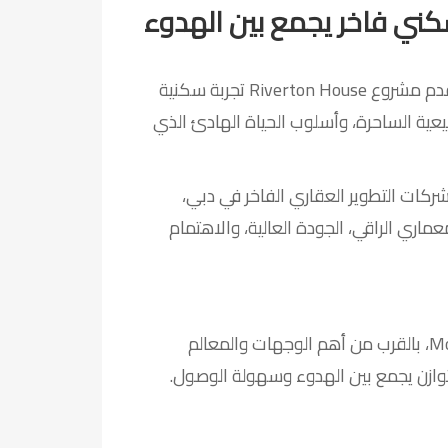
ني فاخر يجمع بين الهدوء
في واحدة من أكثر المناطق حيوية وتطوراً في دبي، يقدم مشروع Riverton House تجربة سكنية
بيعية الساحرة، وأسلوب الحياة الهادئ الذي
Ellington Propert، إحدى أبرز شركات التطوير العقاري الفاخر في دبي،
ماري الراقي، الجودة العالية، والاهتمام
يقع المشروع في منطقة Mohammed Bin Rashid City، بالقرب من أهم الوجهات والمعالم
توازن يجمع بين الهدوء وسهولة الوصول.