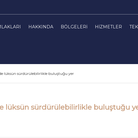
MLAKLARI
HAKKINDA
BÖLGELERI
HIZMETLER
TEK
e lüksün sürdürülebilirlikle buluştuğu yer
e lüksün sürdürülebilirlikle buluştuğu y