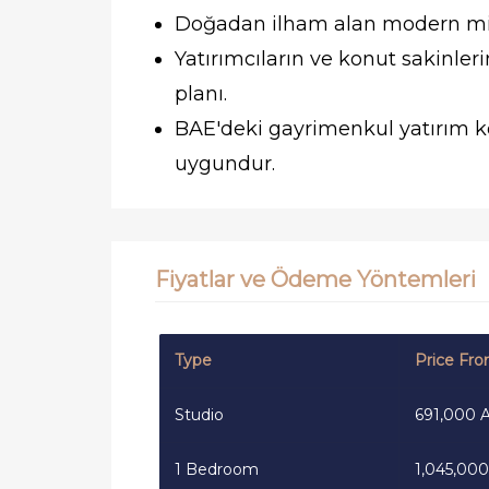
Doğadan ilham alan modern mi
Yatırımcıların ve konut sakinle
planı.
BAE'deki gayrimenkul yatırım koş
uygundur.
Fiyatlar ve Ödeme Yöntemleri
Type
Price Fr
Studio
691,000 
1 Bedroom
1,045,00