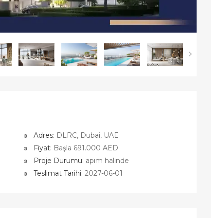
Adres:
DLRC, Dubai, UAE
Fiyat:
Başla 691.000 AED
Proje Durumu:
apım halinde
Teslimat Tarihi:
2027-06-01