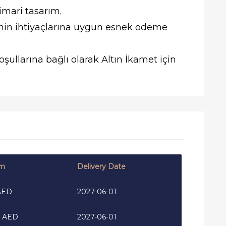
mari tasarım.
rinin ihtiyaçlarına uygun esnek ödeme
ullarına bağlı olarak Altın İkamet için
om
Delivery Date
AED
2027-06-01
0 AED
2027-06-01