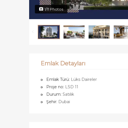
1/11 Photos
Emlak Detayları
Emlak Türü:
Lüks Daireler
Proje no:
LSD 11
Durum:
Satılık
Şehir:
Dubai