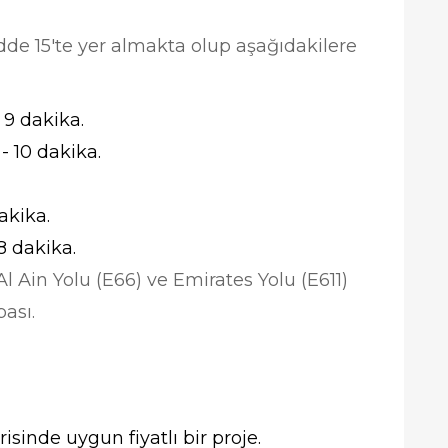
dde 15'te yer almakta olup aşağıdakilere
 9 dakika.
- 10 dakika.
akika.
8 dakika.
Al Ain Yolu (E66) ve Emirates Yolu (E611)
bası.
isinde uygun fiyatlı bir proje.