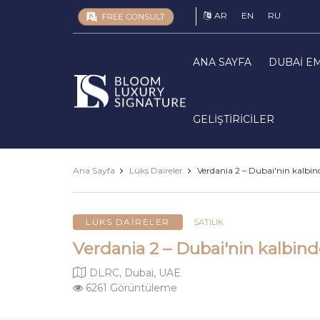
AR
EN
RU
ANA SAYFA
DUBAI E
Luxury
Signature
GELIŞTIRICILER
Ana Sayfa
Lüks Daireler
Verdania 2 – Dubai'nin kalbind
LÜKS DAIRELER
SATILIK
Verdania 2 – Dubai'nin kalbind
DLRC, Dubai, UAE
6261 Görüntüleme