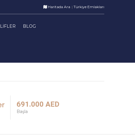
Haritada Ara
Türkiye Emlakları
LIFLER
BLOG
691.000 AED
er
Başla