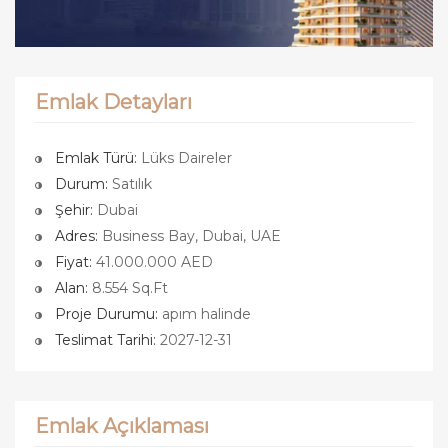
Emlak Detayları
Emlak Türü:
Lüks Daireler
Durum:
Satılık
Şehir:
Dubai
Adres:
Business Bay, Dubai, UAE
Fiyat:
41.000.000 AED
Alan:
8.554 Sq.Ft
Proje Durumu:
apım halinde
Teslimat Tarihi:
2027-12-31
Emlak Açıklaması