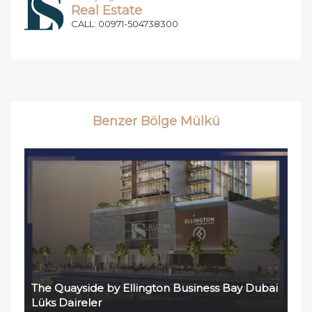
Real Estate
CALL: 00971-504738300
Benzer Bölge Mülkü
The Quayside by Ellington Business Bay Dubai
Lüks Daireler