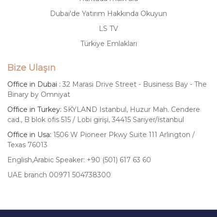
Dubai'de Yatırım Hakkında Okuyun
LS TV
Türkiye Emlakları
Bize Ulaşın
Office in Dubai :
32 Marasi Drive Street - Business Bay - The
Binary by Omniyat
Office in Turkey:
SKYLAND Istanbul, Huzur Mah. Cendere
cad., B blok ofis 515 / Lobi girişi, 34415 Sarıyer/İstanbul
Office in Usa:
1506 W Pioneer Pkwy Suite 111 Arlington /
Texas 76013
English,Arabic Speaker: +90 (501) 617 63 60
UAE branch 00971 504738300