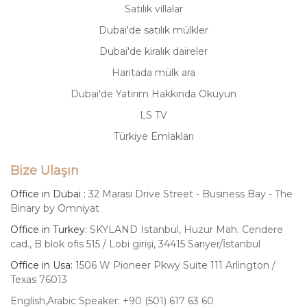
Satılık villalar
Dubai'de satılık mülkler
Dubai'de kiralık daireler
Haritada mülk ara
Dubai'de Yatırım Hakkında Okuyun
LS TV
Türkiye Emlakları
Bize Ulaşın
Office in Dubai :
32 Marasi Drive Street - Business Bay - The
Binary by Omniyat
Office in Turkey:
SKYLAND Istanbul, Huzur Mah. Cendere
cad., B blok ofis 515 / Lobi girişi, 34415 Sarıyer/İstanbul
Office in Usa:
1506 W Pioneer Pkwy Suite 111 Arlington /
Texas 76013
English,Arabic Speaker: +90 (501) 617 63 60