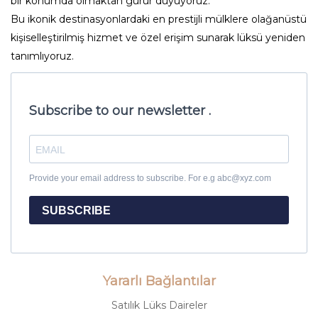
bir konumda olmaktan gurur duyuyoruz.
Bu ikonik destinasyonlardaki en prestijli mülklere olağanüstü
kişiselleştirilmiş hizmet ve özel erişim sunarak lüksü yeniden
tanımlıyoruz.
Subscribe to our newsletter .
Provide your email address to subscribe. For e.g abc@xyz.com
SUBSCRIBE
Yararlı Bağlantılar
Satılık Lüks Daireler