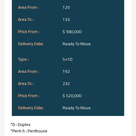
125
133
$ 580,000
Ready To Move
5+1D
192
232
$ 520,000
Ready To Move
*D : Duplex
*Pent-h : Penthouse