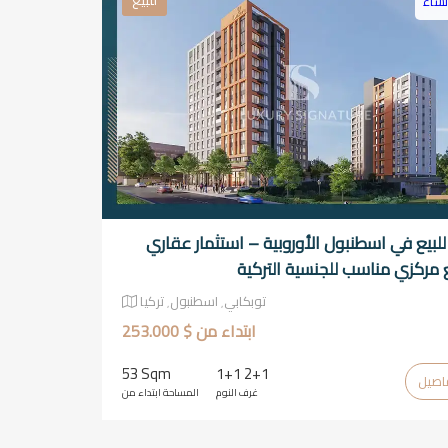
للبيع
نشاء
بيع في اسطنبول الأوروبية – استثمار عقاري
مركزي مناسب للجنسية التركية
توبكابي٬ اسطنبول٬ تركيا
ابتداء من $ 253.000
53 Sqm
1+1 2+1
غرف النوم
المساحة ابتداء من