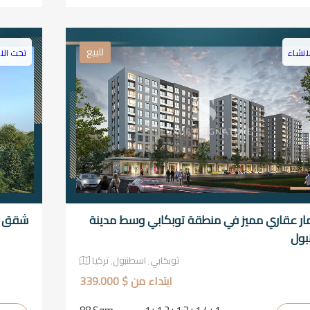
للبيع
انشاء
تحت الا
ار عقاري مميز في منطقة توبكابي وسط مدينة
شقق جد
بول
توبكابي٬ اسطنبول٬ تركيا
ابتداء من $ 339.000