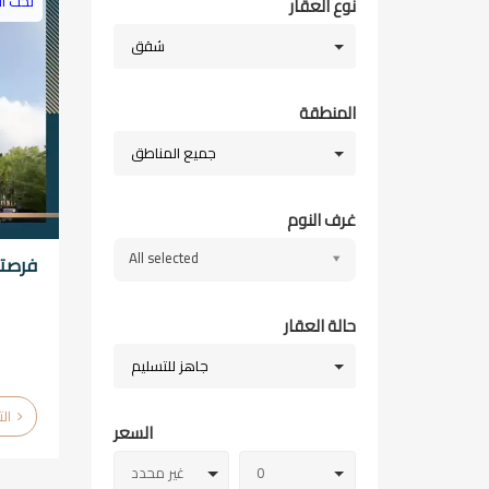
تحت ال
نوع العقار
شقق
المنطقة
جميع المناطق
غرف النوم
All selected
فرصتك
حالة العقار
جاهز للتسليم
التفاصيل
السعر
0
غير محدد