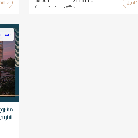
88 Sqm
1+1 2+1 3+1 4+1
التفاصيل
غرف النوم
المساحة ابتداء من
جاهز لل
مشروع 
التاريخ