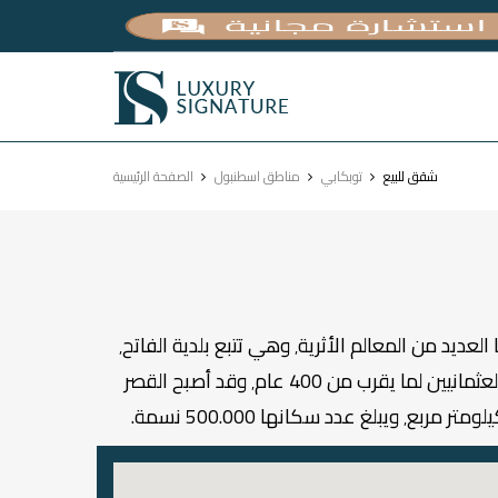
Luxury
Signature
شقق للبيع
توبكابي
مناطق اسطنبول
الصفحة الرئيسية
تعد منطقة توبكابي من أجمل المناطق في مركز اسطنبول٬ تتميز بطابع تاريخي ولها أهمية استثمارية وسياحية٬ وفيها العديد من المعالم الأثرية٬ وهي تتبع بلدية الفاتح٬
أحد أكبر البلديات في اسطنبول. سميت المنطقة بهذا الاسم لوجود قصر توبكابي، الذي كان المقر الرئيسي للسلاطين العثمانيين لما يقرب من 400 عام٬ وقد أصبح القصر