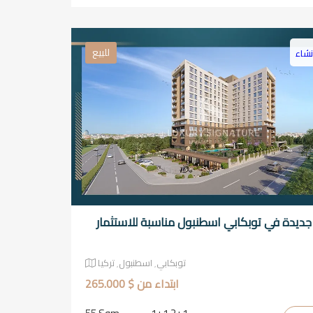
للبيع
نشاء
يدة في توبكابي اسطنبول مناسبة للاستثمار
توبكابي٬ اسطنبول٬ تركيا
ابتداء من $ 265.000