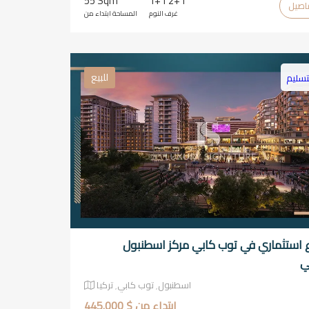
55 Sqm
1+1 2+1
غرف النوم
المساحة ابتداء من
للبيع
تسليم
استثماري في توب كابي مركز اسطنبول
ي
اسطنبول٬ توب كابي٬ تركيا
ابتداء من $ 445.000