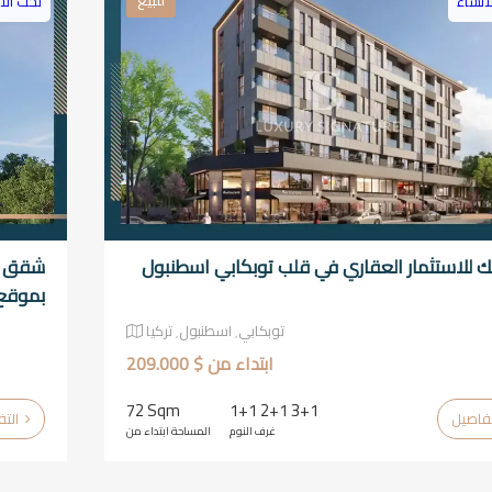
للبيع
انشاء
تحت الا
 للاستثمار العقاري في قلب توبكابي اسطنبول
شقق لل
بموقع 
توبكابي٬ اسطنبول٬ تركيا
ابتداء من $ 209.000
72 Sqm
1+1 2+1 3+1
التفاصيل
غرف النوم
المساحة ابتداء من