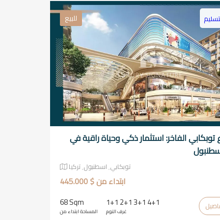
للبيع
تسليم
توبكابي الفاخر: استثمار ذكي وحياة راقية في
سطنبول
توبكابي٬ اسطنبول٬ تركيا
ابتداء من $ 445.000
68 Sqm
1+1 2+1 3+1 4+1
غرف النوم
المساحة ابتداء من