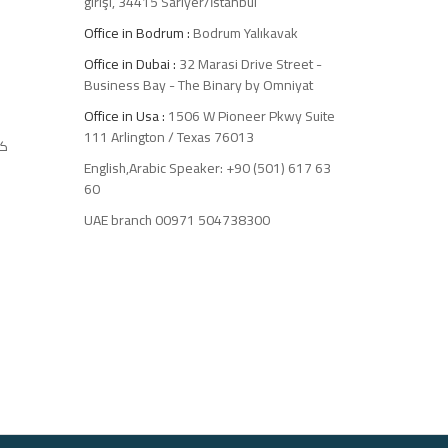
girişi, 34415 Sarıyer/İstanbul
Office in Bodrum :
Bodrum Yalıkavak
Office in Dubai :
32 Marasi Drive Street -
Business Bay - The Binary by Omniyat
Office in Usa :
1506 W Pioneer Pkwy Suite
111 Arlington / Texas 76013
كل
English,Arabic Speaker: +90 (501) 617 63
60
ا
UAE branch 00971 504738300