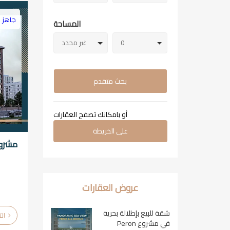
جاهز ل
المساحة
0
غير محدد
بحث متقدم
أو بامكانك تصفح العقارات
على الخريطة
مشروع
عروض العقارات
شقة للبيع بإطلالة بحرية
التفاصيل
في مشروع Peron