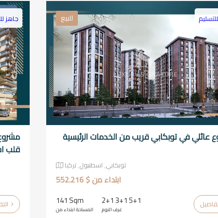
للبيع
لتسليم
جاهز لل
 عائلي في توبكابي قريب من الخدمات الرئيسية
مشروع 
قلب ا
توبكابي٬ اسطنبول٬ تركيا
ابتداء من $ 552.216
141 Sqm
2+1 3+1 5+1
التفاصيل
غرف النوم
المساحة ابتداء من