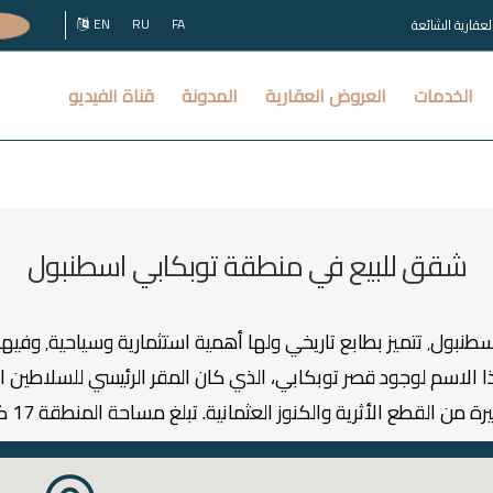
EN
RU
FA
العقارية الشائعة
الخدمات
العروض العقارية
المدونة
قناة الفيديو
شقق للبيع في منطقة توبكابي اسطنبول
والكنوز العثمانية. تبلغ مساحة المنطقة 17 كيلومتر مربع٬ ويبلغ عدد سكانها 500.000 نسمة.