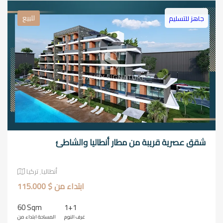
للبيع
جاهز للتسليم
شقق عصرية قريبة من مطار أنطاليا والشاطئ
أنطاليا٬ تركيا
ابتداء من $ 115.000
60 Sqm
1+1
غرف النوم
المساحة ابتداء من