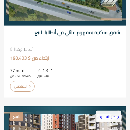
شقق سكنية بمفهوم عائلي في أنطاليا للبيع
أنطاليا٬ تركيا
ابتداء من $ 190.403
77 Sqm
2+1 3+1
غرف النوم
المساحة ابتداء من
التفاصيل
للبيع
جاهز للتسليم