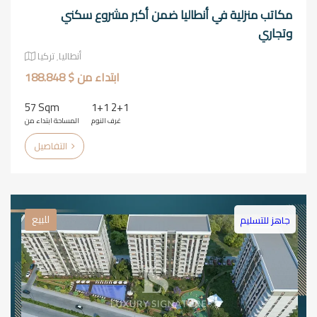
مكاتب منزلية في أنطاليا ضمن أكبر مشروع سكني
وتجاري
أنطاليا٬ تركيا
ابتداء من $ 188.848
57 Sqm
1+1 2+1
غرف النوم
المساحة ابتداء من
التفاصيل
للبيع
جاهز للتسليم