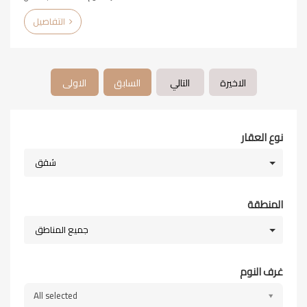
التفاصيل
الاخيرة
التالي
السابق
الاولى
نوع العقار
شقق
المنطقة
جميع المناطق
غرف النوم
All selected