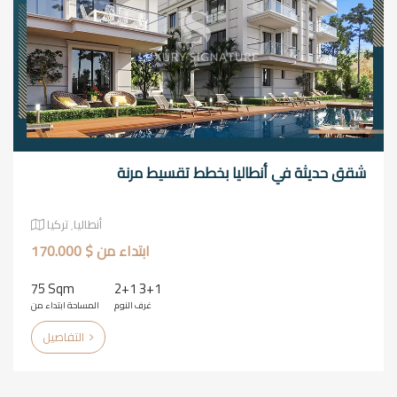
شقق حديثة في أنطاليا بخطط تقسيط مرنة
أنطاليا٬ تركيا
ابتداء من $ 170.000
75 Sqm
2+1 3+1
غرف النوم
المساحة ابتداء من
التفاصيل