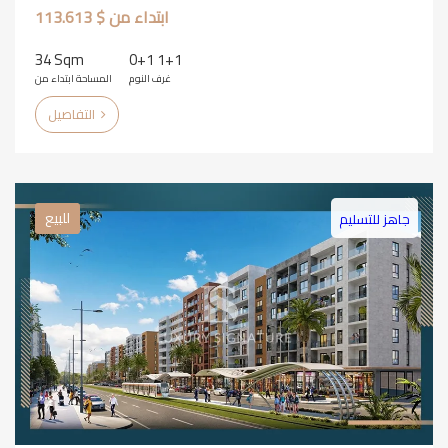
ابتداء من $ 113.613
34 Sqm
0+1 1+1
غرف النوم
المساحة ابتداء من
التفاصيل
للبيع
جاهز للتسليم