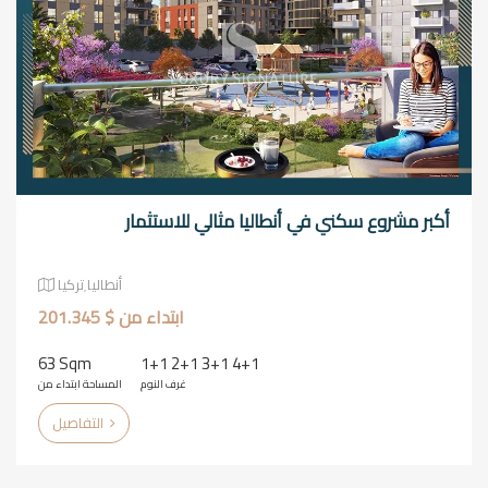
أكبر مشروع سكني في أنطاليا مثالي للاستثمار
أنطاليا٬تركيا
ابتداء من $ 201.345
63 Sqm
1+1 2+1 3+1 4+1
غرف النوم
المساحة ابتداء من
التفاصيل