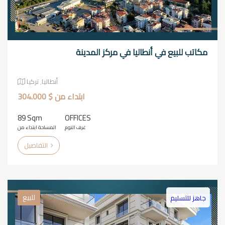
مكاتب للبيع في أنطاليا في مركز المدينة
أنطاليا٬ تركيا
ابتداء من $ 304.000
89 Sqm
OFFICES
غرف النوم
المساحة ابتداء من
التفاصيل
للبيع
جاهز للتسليم