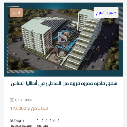
للبيع
جاهز للتسليم
شقق فاخرة مميزة قريبة من الشاطئ في أنطاليا التنتاش
أنطاليا٬ تركيا
ابتداء من $ 172.000
50 Sqm
1+1 2+1 3+1
غرف النوم
المساحة ابتداء من