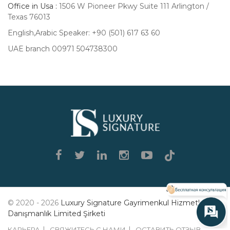
Office in Usa :
1506 W Pioneer Pkwy Suite 111 Arlington /
Texas 76013
English,Arabic Speaker: +90 (501) 617 63 60
UAE branch 00971 504738300
Luxury
Signature
© 2020 - 2026
Luxury Signature Gayrimenkul Hizmetleri
Danışmanlık Limited Şirketi
КАРЬЕРА
СВЯЖИТЕСЬ С НАМИ
ОСТАВИТЬ ОТЗЫВ