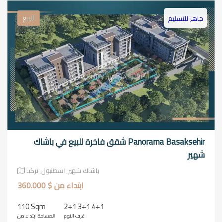
للبيع
جاهز للتسليم
Panorama Basaksehir شقق فاخرة للبيع في باشاك
شهير
باشاك شهير٬ اسطنبول٬ تركيا
ابتداء من $ 360.000
110 Sqm
2+1 3+1 4+1
غرف النوم
المساحة ابتداء من