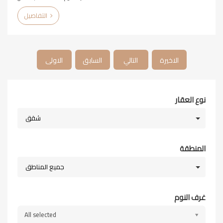
التفاصيل
الاخيرة
التالي
السابق
الاولى
نوع العقار
شقق
المنطقة
جميع المناطق
غرف النوم
All selected