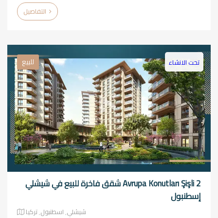
التفاصيل
للبيع
تحت الانشاء
Avrupa Konutları Şişli 2 شقق فاخرة للبيع في شيشلي
إسطنبول
شيشلي٬ اسطنبول٬ تركيا