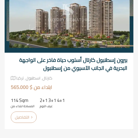
بيرون إسطنبول كارتال أسلوب حياة فاخر على الواجهة
البحرية في الجانب الآسيوي من إسطنبول
كارتال٬ اسطنبول٬ تركيا
ابتداء من $ 565.000
114 Sqm
2+1 3+1 4+1
غرف النوم
المساحة ابتداء من
التفاصيل