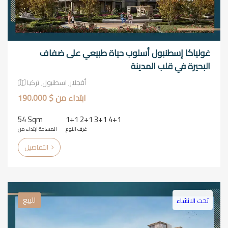
غولياكا إسطنبول أسلوب حياة طبيعي على ضفاف
البحيرة في قلب المدينة
أفجلار٬ اسطنبول٬ تركيا
ابتداء من $ 190.000
54 Sqm
1+1 2+1 3+1 4+1
غرف النوم
المساحة ابتداء من
التفاصيل
للبيع
تحت الانشاء