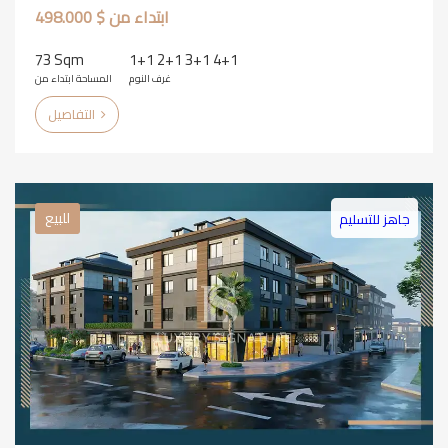
ابتداء من $ 498.000
73 Sqm
1+1 2+1 3+1 4+1
غرف النوم
المساحة ابتداء من
التفاصيل
للبيع
جاهز للتسليم