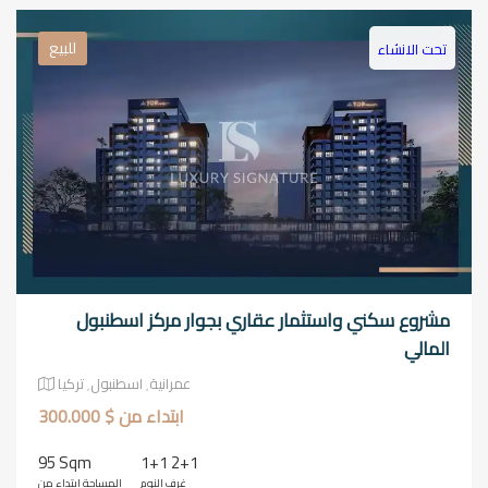
للبيع
تحت الانشاء
مشروع سكني واستثمار عقاري بجوار مركز اسطنبول
المالي
عمرانية٬ اسطنبول٬ تركيا
ابتداء من $ 300.000
95 Sqm
1+1 2+1
غرف النوم
المساحة ابتداء من