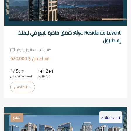
Alya Residence Levent: شقق فاخرة للبيع في ليفنت
إسطنبول
كاتهانة٬ اسطنبول٬ تركيا
ابتداء من $ 620.000
47 Sqm
1+1 2+1
غرف النوم
المساحة ابتداء من
التفاصيل
للبيع
تحت الانشاء