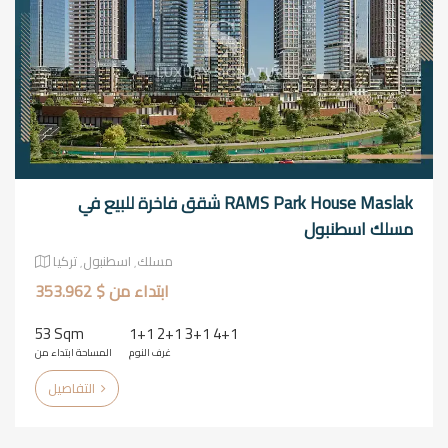
RAMS Park House Maslak شقق فاخرة للبيع في
مسلك اسطنبول
مسلك٬ اسطنبول٬ تركيا
ابتداء من $ 353.962
53 Sqm
1+1 2+1 3+1 4+1
غرف النوم
المساحة ابتداء من
التفاصيل