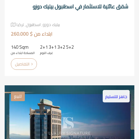
شقق عائلية للاستثمار في اسطنبول بيليك دوزو
بيليك دوزو٬ اسطنبول٬ تركيا
ابتداء من $ 260.000
140 Sqm
2+1 3+1 3+2 5+2
غرف النوم
المساحة ابتداء من
التفاصيل
للبيع
جاهز للتسليم