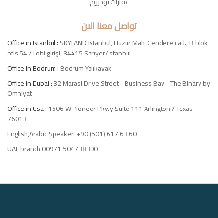
عقارات بودروم
تواصل معنا الان
Office in Istanbul :
SKYLAND Istanbul, Huzur Mah. Cendere cad., B blok
ofis 54 / Lobi girişi, 34415 Sarıyer/İstanbul
Office in Bodrum :
Bodrum Yalıkavak
Office in Dubai :
32 Marasi Drive Street - Business Bay - The Binary by
Omniyat
Office in Usa :
1506 W Pioneer Pkwy Suite 111 Arlington / Texas
76013
English,Arabic Speaker: +90 (501) 617 63 60
UAE branch 00971 504738300