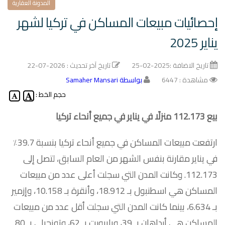
المدونة العقارية
إحصائيات مبيعات المساكن في تركيا لشهر
يناير 2025
تاريخ الاضافة :
2025-02-25
تاريخ آخر تحديث :
2026-07-22
مشاهدة : 6447
بواسطة Samaher Mansari
حجم الخط :
بيع 112.173 منزلًا في يناير في جميع أنحاء تركيا
ارتفعت مبيعات المساكن في جميع أنحاء تركيا بنسبة 39.7٪
في يناير مقارنة بنفس الشهر من العام السابق، لتصل إلى
112.173. وكانت المدن التي سجلت أعلى عدد من مبيعات
المساكن هي اسطنبول بـ 18.912، وأنقرة بـ 10.158، وإزمير
بـ 6.634، بينما كانت المدن التي سجلت أقل عدد من مبيعات
المساكن هي أرداهان بـ 39، وبايبورت بـ 62، وتونجيلي بـ 80.