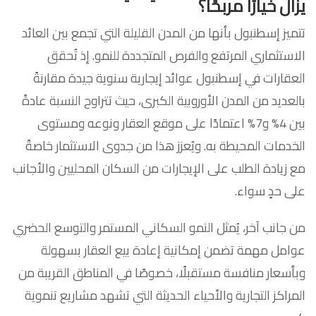
يزال خيارًا مربحًا؟
تتميز إسطنبول بأنها من المدن القليلة التي تجمع بين العائد
الاستثماري المرتفع والفرص المتجددة للنمو. إذ تُحقق
العقارات في إسطنبول عوائد إيجارية سنوية جيدة مقارنةً
بالعديد من المدن الأوروبية الكبرى، حيث تتراوح النسبة عادةً
بين 4% و7% اعتمادًا على موقع العقار ونوعه ومستوى
الخدمات المحيطة به. ويُعزز هذا من جدوى الاستثمار خاصةً
مع زيادة الطلب على الإيجارات من السكان المحليين والأجانب
على حدٍ سواء.
من جانب آخر، يُمثل النمو السكاني المستمر والتوسع الحضري
عوامل مهمة تضمن إمكانية إعادة بيع العقار بسهولة
وبأسعار منافسة مستقبلًا، خصوصًا في المناطق القريبة من
المراكز التجارية والأحياء الحديثة التي تشهد مشاريع تنموية