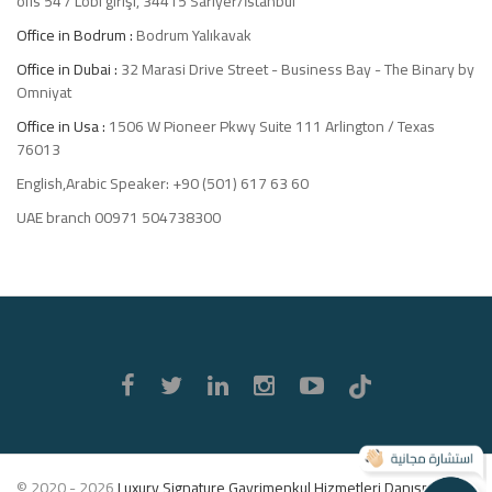
ofis 54 / Lobi girişi, 34415 Sarıyer/İstanbul
Office in Bodrum :
Bodrum Yalıkavak
Office in Dubai :
32 Marasi Drive Street - Business Bay - The Binary by
Omniyat
Office in Usa :
1506 W Pioneer Pkwy Suite 111 Arlington / Texas
76013
English,Arabic Speaker: +90 (501) 617 63 60
UAE branch 00971 504738300
Luxury
Signature
© 2020 - 2026
Luxury Signature Gayrimenkul Hizmetleri Danışmanlık