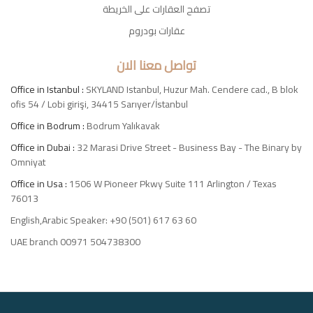
تصفح العقارات على الخريطة
عقارات بودروم
تواصل معنا الان
Office in Istanbul :
SKYLAND Istanbul, Huzur Mah. Cendere cad., B blok
ofis 54 / Lobi girişi, 34415 Sarıyer/İstanbul
Office in Bodrum :
Bodrum Yalıkavak
Office in Dubai :
32 Marasi Drive Street - Business Bay - The Binary by
Omniyat
Office in Usa :
1506 W Pioneer Pkwy Suite 111 Arlington / Texas
76013
English,Arabic Speaker: +90 (501) 617 63 60
UAE branch 00971 504738300