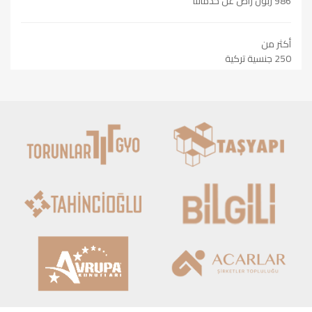
986 زبون راض عن خدماتنا
أكثر من
250 جنسية تركية