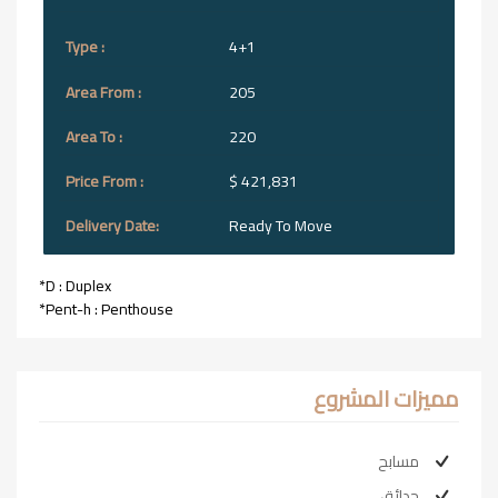
4+1
205
220
$ 421,831
Ready To Move
*D : Duplex
*Pent-h : Penthouse
مميزات المشروع
مسابح
حدائق