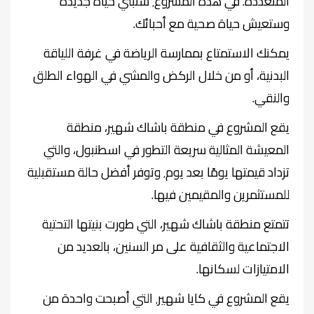
المتعددة. في هذه المشروع٬ ستبني حياة جديدة
وستعيش حياة صحية مع أحبائك
.
يمكنك الاستمتاع بممارسة الرياضة في غرفة اللياقة
البدنية، أو من خلال الركض والمشي في الهواء الطلق
والنقي
.
يقع المشروع في منطقة باشاك شهير، منطقة
المعيشة المثالية سريعة التطور في اسطنبول، والتي
تزداد قيمتها يومًا بعد يوم٬ وتوفر أفضل حالة مستقبلية
للمستثمرين والمقيمين فيها
.
تتمتع منطقة باشاك شهير، التي طورت بنيتها التحتية
الاجتماعية والثقافية على مر السنين، بالعديد من
الامتيازات لسكانها
.
يقع المشروع في كايا شهير٬ التي أصبحت واحدة من