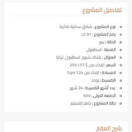
تفاصيل المشروع
نوع المشروع :
شقق سكنية فاخرة
رقم المشروع :
LS 97
الحالة :
بيع
المدينة :
اسطنبول
العنوان :
باشاك شهير٬ اسطنبول٬ تركيا
السعر :
ابتداء من $ 255.157
المساحة :
ابتداء من 124 Sqm
التقسيط :
يوجد
عدد أشهر التقسيط :
24 شهر
الدفعة الاولى :
50%
حالة المشروع :
جاهز للتسليم
شرح العقار