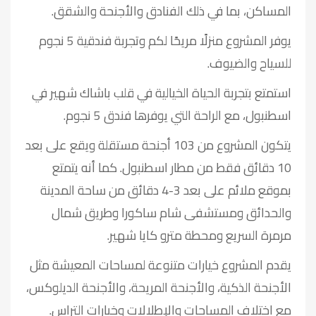
المساكن، بما في ذلك الفنادق والأجنحة والشقق.
يوفر المشروع منزلًا مريحًا لكم وتجربة فندقية 5 نجوم
للسياح والضيوف.
استمتع بتجربة الحياة الخيالية في قلب باشاك شهير في
اسطنبول، مع الراحة التي يوفرها فندق 5 نجوم.
يتكون المشروع من 103 أجنحة مستقلة ويقع على بعد
10 دقائق فقط من مطار اسطنبول. كما أنه يتمتع
بموقع ملائم على بعد 3-4 دقائق من ساحة المدينة
والحدائق ومستشفى شام ساكورا وطريق شمال
مرمرة السريع ومحطة مترو كايا شهير.
يقدم المشروع خيارات متنوعة لمساحات المعيشة مثل
الأجنحة الذكية، والأجنحة المريحة، والأجنحة الديلوكس،
مع اختلاف المساحات والإطلالات وخيارات التراس.