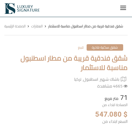
Luxury
Signature
شقق فندقية قريبة من مطار اسطنبول مناسبة للاستثمار
العقارات
الصفحة الرئيسية
شقق سكنية فاخرة
للبيع
شقق فندقية قريبة من مطار اسطنبول
مناسبة للاستثمار
باشاك شهير٬ اسطنبول٬ تركيا
4665 مشاهدة
71
متر مربع
المساحة ابتداء من
$ 547.080
السعر ابتداء من