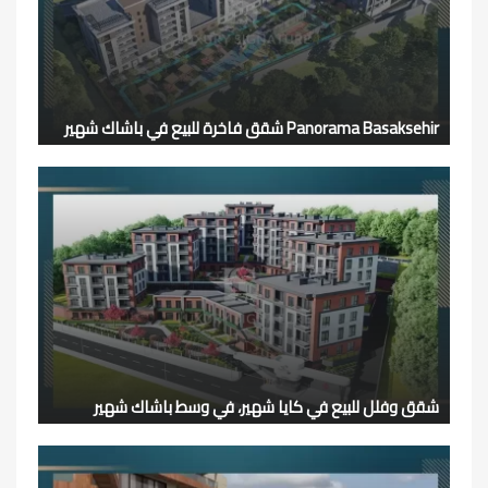
Panorama Basaksehir شقق فاخرة للبيع في باشاك شهير
شقق وفلل للبيع في كايا شهير، في وسط باشاك شهير