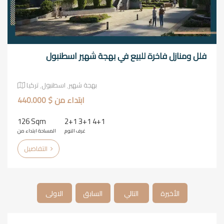
فلل ومنازل فاخرة للبيع في بهجة شهير اسطنبول
بهجة شهير٬ اسطنبول٬ تركيا
ابتداء من $ 440.000
126 Sqm
2+1 3+1 4+1
غرف النوم
المساحة ابتداء من
التفاصيل
الأخيرة
التالي
السابق
الاولى