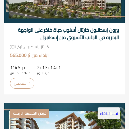
بيرون إسطنبول كارتال أسلوب حياة فاخر على الواجهة
البحرية في الجانب الآسيوي من إسطنبول
كارتال٬ اسطنبول٬ تركيا
ابتداء من $ 565.000
114 Sqm
2+1 3+1 4+1
غرف النوم
المساحة ابتداء من
التفاصيل
عرض للجنسية التركية
تحت الانشاء