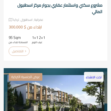
مشروع سكني واستثمار عقاري بجوار مركز اسطنبول
المالي
عمرانية٬ اسطنبول٬ تركيا
ابتداء من $ 300.000
95 Sqm
1+1 2+1
غرف النوم
المساحة ابتداء من
التفاصيل
عرض للجنسية التركية
تحت الانشاء