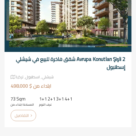
Avrupa Konutları Şişli 2 شقق فاخرة للبيع في شيشلي
إسطنبول
شيشلي٬ اسطنبول٬ تركيا
ابتداء من $ 498.000
73 Sqm
1+1 2+1 3+1 4+1
غرف النوم
المساحة ابتداء من
التفاصيل