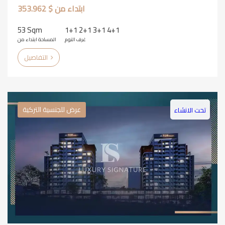
ابتداء من $ 353.962
53 Sqm
1+1 2+1 3+1 4+1
غرف النوم
المساحة ابتداء من
التفاصيل
عرض للجنسية التركية
تحت الانشاء