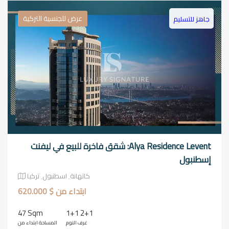
عرض للجنسية التركية
جاهز للتسليم
Alya Residence Levent: شقق فاخرة للبيع في ليفنت
إسطنبول
كاتهانة٬ اسطنبول٬ تركيا
ابتداء من $ 620.000
47 Sqm
1+1 2+1
غرف النوم
المساحة ابتداء من