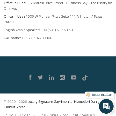
Office in Dubai :
32 Marasi Drive Street - Business Bay - The Binary by
Omniyat
Office in Usa :
1506 W Pioneer Pkwy Suite 111 Arlington / Texas
76013
English,Arabic Speaker: +90 (501) 617 63 60
UAE branch 00971 504738300
Luxury
Signature
© 2020 - 2026
Luxury Signature Gayrimenkul Hizmetleri Danışmanlık
Limited Şirketi
ضع تقييمك لنا على غوغل
تواصل معنا
استمارة طلب التوظيف