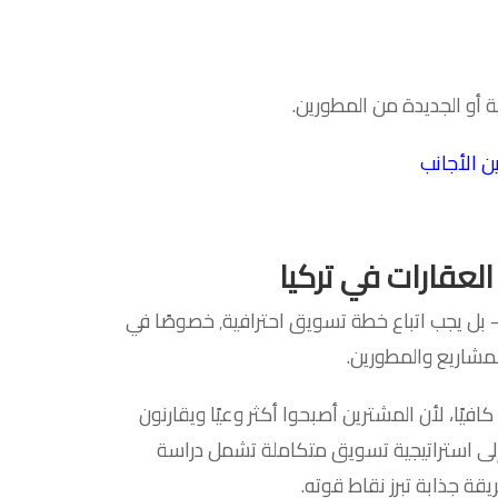
 أو الجديدة من المطورين.
ن الأجانب
 العقارات في تركيا
في سوق تنافسي مثل اسطنبول، لا يكفي الإعلان فقط — بل يجب اتباع خطة تسويق احترافية٬ خصوصًا في
لمشاريع والمطورين.
يًا، لأن المشترين أصبحوا أكثر وعيًا ويقارنون
ئع إلى استراتيجية تسويق متكاملة تشمل دراسة
قة جذابة تبرز نقاط قوته.