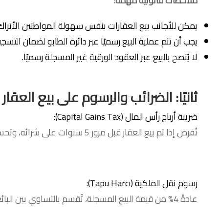
ملاحظات قانونية مهمة
:
يمكن للأجانب بيع العقارات بنفس سهولة المواطنين الأتراك
يجب أن تتم عملية البيع رسميًا عبر دائرة الطابو لضمان التسجي
لا يُنصح بالبيع عبر العقود الورقية غير المسجلة رسميًا.
ثانيًا: الضرائب والرسوم على بيع العقار 
ضريبة أرباح رأس المال (Capital Gains Tax):
تُفرض إذا تم بيع العقار قبل مرور 5 سنوات على شرائه، وتحسب على الأرباح فقط.
رسوم نقل الملكية (Tapu Harcı):
عادةً 4% من قيمة البيع المسجلة، تُقسم بالتساوي بين البائع والمشتري ما لم يُتفق خلاف ذلك.