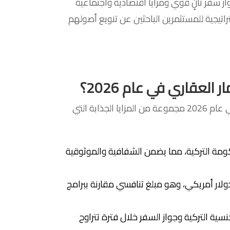
ز سفر ثانٍ قوي ومزايا اقتصادية واجتماعية
ثل نافذة استراتيجية للمستثمرين الباحثين عن تنويع أصولهم
 العقاري في عام 2026؟
يقدم برنامج الجنسية التركية عن طريق الاستثمار العقاري في عام 2026 مجموعة من المزايا الجذابة التي
ومة التركية، مما يضمن الشفافية والموثوقية
استثماري تنافسي: يبلغ الحد الأدنى للاستثمار 400,000 دولار أمريكي، وهو مبلغ تنافسي مقارنة ببرامج
ية التركية وجواز السفر خلال فترة تتراوح