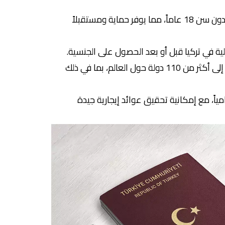
شمول أفراد الأسرة: يشمل البرنامج الزوج أو الزوجة والأبناء دون سن 18 عاماً، مما يوفر حماية ومستقبلاً
لية في تركيا قبل أو بعد الحصول على الجنسية.
جواز سفر قوي: يمنح جواز السفر التركي لحامله حرية التنقل إلى أكثر من 110 دولة حول العالم، بما في ذلك
ياً، مع إمكانية تحقيق عوائد إيجارية جيدة