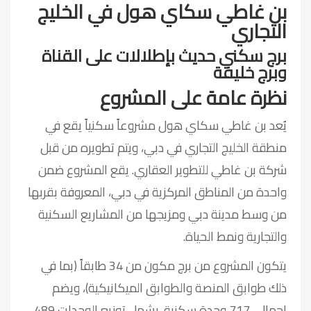
بن غاطي سكاي هول في الخليج
التجاري
برج سكني حديث بإطلالات على القناة
وبرج خليفة
نظرة عامة على المشروع
يُعد بن غاطي سكاي هول مشروعاً سكنياً يقع في
منطقة الخليج التجاري في دبي، ويتم تطويره من قبل
شركة بن غاطي للتطوير العقاري. يقع المشروع ضمن
واحدة من المناطق المركزية في دبي، المعروفة بقربها
من وسط مدينة دبي ومزيجها من المشاريع السكنية
والتجارية ونمط الحياة.
يتكون المشروع من برج مكون من 34 طابقاً (بما في
ذلك طوابق المنصة والطوابق الميكانيكية)، ويضم
إجمالي 717 وحدة سكنية. يشمل توزيع الوحدات 489