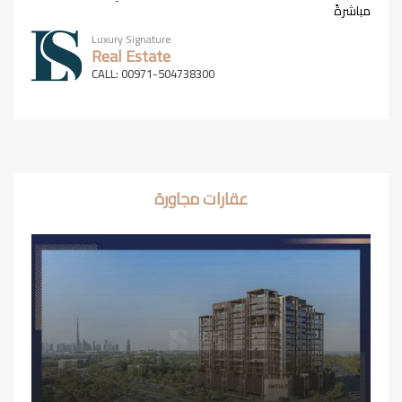
مباشرةً
Luxury Signature
Real Estate
CALL: 00971-504738300
عقارات مجاورة