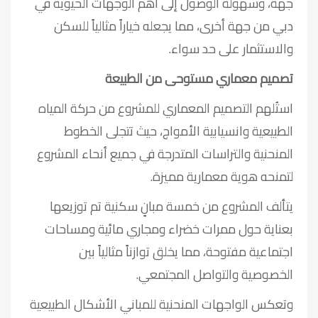
جهة، وسهولة الوصول إلى أهم الوجهات الحيوية في
دبي من جهة أخرى، مما يجعله خياراً مثالياً للسكن
والاستثمار على حد سواء.
تصميم معماري مستوحى من الطبيعة
استُلهم التصميم المعماري للمشروع من حركة المياه
الطبيعية وانسيابية الأمواج، حيث تتجلى الخطوط
المنحنية والتراسات المتدرجة في جميع أنحاء المشروع
لتمنحه هوية معمارية مميزة.
يتألف المشروع من خمسة مبانٍ سكنية تم توزيعها
بعناية حول ممرات خضراء ومجاري مائية ومساحات
اجتماعية مفتوحة، مما يخلق توازناً مثالياً بين
الخصوصية والتواصل المجتمعي.
وتعكس الواجهات المنحنية للمباني الأشكال الطبيعية