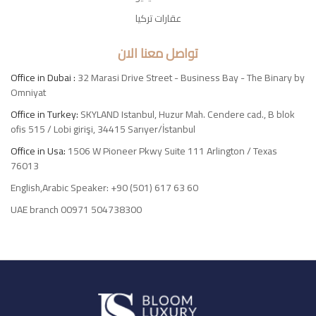
عقارات تركيا
تواصل معنا الان
Office in Dubai :
32 Marasi Drive Street - Business Bay - The Binary by
Omniyat
Office in Turkey:
SKYLAND Istanbul, Huzur Mah. Cendere cad., B blok
ofis 515 / Lobi girişi, 34415 Sarıyer/İstanbul
Office in Usa:
1506 W Pioneer Pkwy Suite 111 Arlington / Texas
76013
English,Arabic Speaker: +90 (501) 617 63 60
UAE branch 00971 504738300
Luxury
Signature