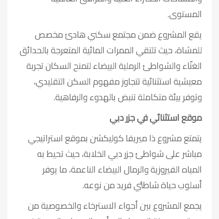
المستوى.
يقع المشروع ضمن مجتمع سكني هادئ مخصص
للمشاة، حيث تلتقي الممرات المائية المتعرجة بالحدائق
الغنّاء والشواطئ الرملية البيضاء لتمنح السكان تجربة
معيشية استثنائية تتجاوز مفهوم السكن التقليدي،
وتوفر بيئة متكاملة تنبض بالهدوء والرفاهية.
موقع استثنائي في جزر دبي
يتمتع مشروع ذا ميريفا كوليكشن بموقع استراتيجي
مباشر على شواطئ جزر دبي الخلابة، حيث تحيط به
المياه الفيروزية والرمال البيضاء الناعمة، ما يوفر
أسلوب حياة شاطئي فريد من نوعه.
يجمع المشروع بين أجواء الاسترخاء والخصوصية من