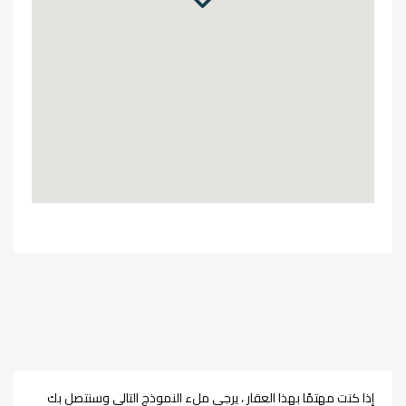
إذا كنت مهتمًا بهذا العقار ، يرجى ملء النموذج التالي وسنتصل بك