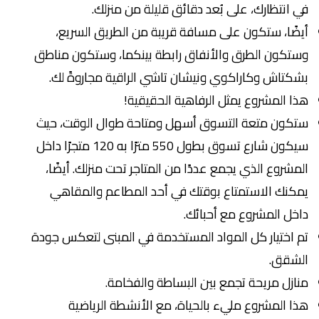
في انتظارك، على بُعد دقائق قليلة من منزلك.
أيضًا، ستكون على مسافة قريبة من الطريق السريع،
وستكون الطرق والأنفاق رابطة بينكما، وستكون مناطق
بشكتاش وكاراكوي ونيشان تاشي الراقية مجاروةً لك.
هذا المشروع يمثل الرفاهية الحقيقية!
ستكون متعة التسوق أسهل ومتاحة طوال الوقت، حيث
سيكون شارع تسوق بطول 550 مترًا به 120 متجرًا داخل
المشروع الذي يجمع عددًا من المتاجر تحت منزلك. أيضًا،
يمكنك الاستمتاع بوقتك في أحد المطاعم والمقاهي
داخل المشروع مع أحبائك.
تم اختيار كل المواد المستخدمة في المبنى لتعكس جودة
الشقق.
منازل مريحة تجمع بين البساطة والفخامة.
هذا المشروع مليء بالحياة، مع الأنشطة الرياضية