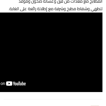
المطابخ مع معدات من فرن وغسالة صحون وموقد
للطهي وشفاط مطبخ وشرفة مع إطلالة رائعة على الغابة.