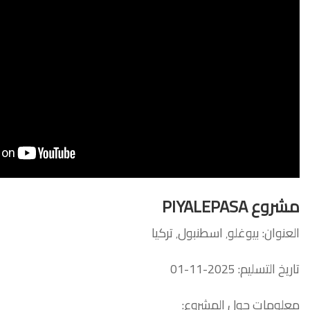
مشروع
PIYALEPASA
العنوان: بيوغلو٬ اسطنبول٬ تركيا
تاريخ التسليم: 2025-11-01
معلومات حول المشروع: