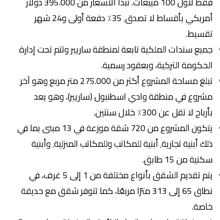
فقط لأول 100 مبيعات. تبدأ الأسعار من 395.000 دولار
أمريكي بأقساط لا تصدق٬ 35٪ دفعة أولى و24 شهر
تقسيط.
جميع سندات الملكية تابعة لمنطقة ساريير وتتم تحت إدارة
الحكومة التركية، وبعقود رسمية.
تبلغ مساحة المشروع أكثر من 275.000 متر مربع وهو آخر
مشروع في منطقة وادي اسطنبول (ساريير)، وهو يعد
بأرباح لا تقل عن 300٪ خلال سنتين.
يتكون المشروع من 720 شقة موزعة في 13 مبنى بما في
ذلك أبنية تجارية٬ أبنية للمكاتب وللمكاتب المنزلية٬ وأبنية
سكنية من 15 طابق.
يتم تقديم الشقق بأنواع مختلفة من 1 إلى 5 غرف، في
نطاق 65 إلى 313 مترًا مربعًا، كما تتوفر شقق مع حديقة
خاصة.