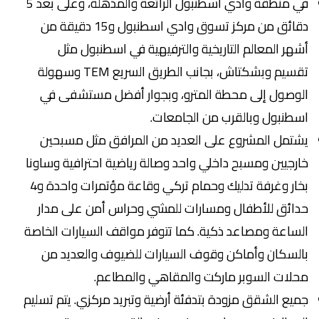
في منطقة وادي اسطنبول الرائعة والمذهلة، وعلى بعد 5
دقائق من مركز تسوق وادي اسطنبول و15 دقيقة من
أشهر المعالم التاريخية والترفيهية في اسطنبول مثل
تقسيم وبشكتاش، بجانب الطريق السريع TEM وسهولة
الوصول إلى محطة المترو، وبجوار أفضل مستشفى في
اسطنبول وبالقرب من الجامعات.
يشتمل المشروع على العديد من المرافق مثل مسبحين
خارجيين ومسبح داخلي واحد وصالة رياضية احترافية وساونا
بخار وغرفة تدليك وحمام تركي وقاعة مؤتمرات واحدة و4
حدائق للأطفال ومسارات للمشي وحراس أمن على مدار
الساعة ومصاعد ذكية. كما تتوفر مواقف السيارات الخاصة
بالسكان وأماكن وقوف السيارات للضيوف والعديد من
محلات السوبر ماركت والمقاهي والمطاعم.
جميع الشقق مزودة بتدفئة أرضية وتبريد مركزي. يتم تسليم