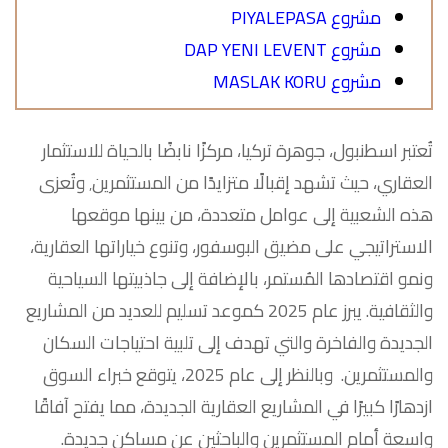
مشروع PIYALEPASA
مشروع DAP YENI LEVENT
مشروع MASLAK KORU
تُعتبر اسطنبول، جوهرة تركيا، مركزًا نابضًا بالحياة للاستثمار
العقاري، حيث تشهد إقبالًا متزايدًا من المستثمرين٬ وتُعزى
هذه الشعبية إلى عوامل متعددة، من بينها موقعها
الاستراتيجي على مضيق البوسفور، وتنوع خياراتها العقارية،
ونمو اقتصادها المُستمر، بالإضافة إلى جاذبيتها السياحية
والثقافية. يبرز عام 2025 كموعد تسليم للعديد من المشاريع
الجديدة والفاخرة والتي تهدف إلى تلبية احتياجات السكان
والمستثمرين. وبالنظر إلى عام 2025، يتوقع خبراء السوق
ازدهارًا كبيرًا في المشاريع العقارية الجديدة، مما يفتح آفاقًا
واسعة أمام المستثمرين والباحثين عن مساكن جديدة.