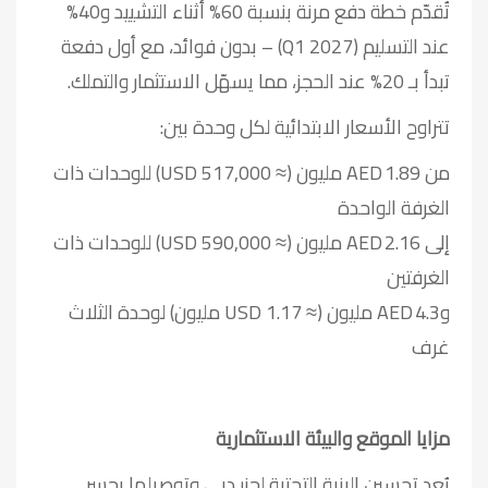
تُقدّم خطة دفع مرنة بنسبة 60% أثناء التشييد و40%
عند التسليم (Q1 2027) – بدون فوائد، مع أول دفعة
تبدأ بـ 20% عند الحجز، مما يسهّل الاستثمار والتملك.
تتراوح الأسعار الابتدائية لكل وحدة بين:
من AED 1.89 مليون (≈ USD 517,000) للوحدات ذات
الغرفة الواحدة
إلى AED 2.16 مليون (≈ USD 590,000) للوحدات ذات
الغرفتين
وAED 4.3 مليون (≈ USD 1.17 مليون) لوحدة الثلاث
غرف
مزايا الموقع والبيئة الاستثمارية
يُعد تحسين البنية التحتية لجزر دبي وتوصيلها بجسر