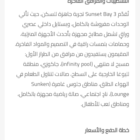
التشطيبات والمرافق الفاخرة
تُقدّم Sunset Bay 3 تجربة جاهزة للسكن، حيث تأتي
الوحدات مفروشة بالكامل، وبستايل داخلي عصري
وراقٍ تشمل مطابخ مجهزة بأحدث الأجهزة المنزلية،
وحمامات بلمسات راقية في التصميم والمواد الفاخرة.
المقيمون يستفيدون من مرافق من الطراز الأول:
مسبح لا منتهي (infinity pool)، جاكوزي، منطقة
لليوغا الخارجية على السطح، صالات لتناول الطعام في
الهواء الطلق، مناطق جلوس غامرة (Sunken
Lounge)، نادٍ اجتماعي، صالة رياضية مجهزة بالكامل،
ومناطق لعب للأطفال.
خطة الدفع والأسعار