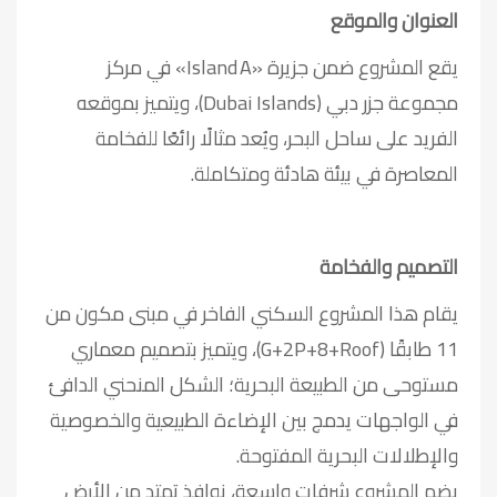
العنوان والموقع
يقع المشروع ضمن جزيرة «Island A» في مركز
مجموعة جزر دبي (Dubai Islands)، ويتميز بموقعه
الفريد على ساحل البحر، ويُعد مثالًا رائعًا للفخامة
المعاصرة في بيئة هادئة ومتكاملة.
التصميم والفخامة
يقام هذا المشروع السكني الفاخر في مبنى مكون من
11 طابقًا (G+2P+8+Roof)، ويتميز بتصميم معماري
مستوحى من الطبيعة البحرية؛ الشكل المنحني الدافئ
في الواجهات يدمج بين الإضاءة الطبيعية والخصوصية
والإطلالات البحرية المفتوحة.
يضم المشروع شرفات واسعة، نوافذ تمتد من الأرض