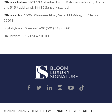
Office in Turkey:
SKYLAND Istanbul, Huzur Mah. Cendere cad., B blok
ofis 515 / Lobi girişi, 34415 Sarıyer/İstanbul
Office in Usa:
1506 W Pioneer Pkwy Suite 111 Arlington / Texas
76013
English,Arabic Speaker: +90 (501) 617 63 60
UAE branch 00971 504738300
Luxury
Signature
© 2020 - 2026
BLOOM LUXURY SIGNATURE REAL ESTATE L.L.C