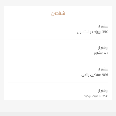
شناختن
بیشتر از
350 پروژه در استانبول
بیشتر از
47 مشاور
بیشتر از
986 مشتری راضی
بیشتر از
250 تابعیت ترکیه