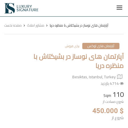
Luxury
Signature
آپارتمان های نوساز در بشیکتاش با منظره دریا
مشاور املاک
صفحه نخست
آپارتمان های لوکس
برای فروش
آپارتمان های نوساز در بشیکتاش با
منظره دریا
Besiktas, Istanbul, Turkey
4714 بازدید
110
Sqm
شروع مساحت از
$ 450.000
شروع از