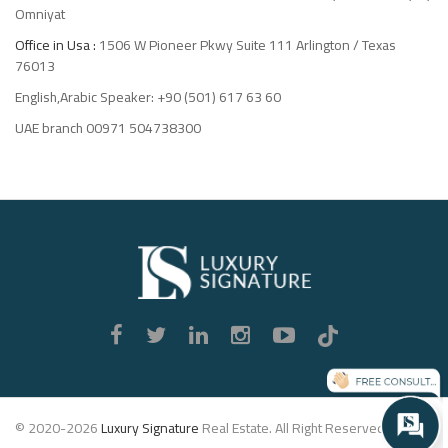
Omniyat
Office in Usa :
1506 W Pioneer Pkwy Suite 111 Arlington / Texas
76013
English,Arabic Speaker: +90 (501) 617 63 60
UAE branch 00971 504738300
Luxury
Signature
© 2020-2026
Luxury Signature
Real Estate. All Right Reserved.