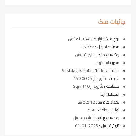
جزئیات ملک
نوع ملک :
آپارتمان های لوکس
شماره اموال :
LS 352
وضعیت ملک :
برای فروش
شهر :
استانبول
محله :
Besiktas, Istanbul, Turkey
قیمت :
شروع از $ 450.000
مساحت :
شروع از 110 Sqm
اقساط :
آره
تعداد ماه ها :
12 ماه ها
اولین پرداخت :
60%
وضعیت پروژه :
آماده تحویل
تاریخ تحویل :
2025-01-01