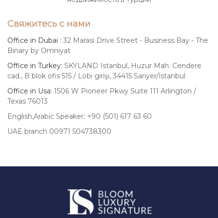
Свяжитесь с нами
Office in Dubai :
32 Marasi Drive Street - Business Bay - The
Binary by Omniyat
Office in Turkey:
SKYLAND Istanbul, Huzur Mah. Cendere
cad., B blok ofis 515 / Lobi girişi, 34415 Sarıyer/İstanbul
Office in Usa:
1506 W Pioneer Pkwy Suite 111 Arlington /
Texas 76013
English,Arabic Speaker: +90 (501) 617 63 60
UAE branch 00971 504738300
Luxury
Signature