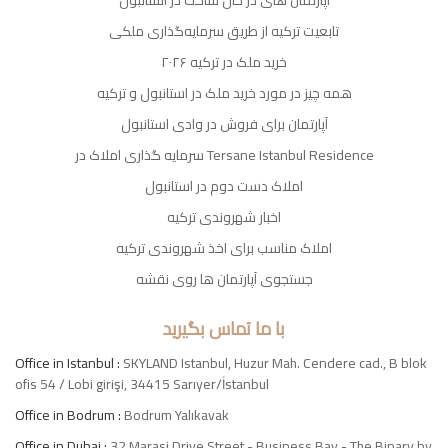
آپارتمان های در حال ساخت در استانبول
تابعیت ترکیه از طریق سرمایه‌گذاری ملکی
خرید ملک در ترکیه ۲۰۲۶
همه چیز در مورد خرید ملک در استانبول و ترکیه
آپارتمان برای فروش در وادی استانبول
سرمایه گذاری املاک در Tersane Istanbul Residence
املاک دست دوم در استانبول
اخبار شهروندی ترکیه
املاک مناسب برای اخذ شهروندی ترکیه
جستجوی آپارتمان ها روی نقشه
با ما تماس بگیرید
Office in Istanbul :
SKYLAND Istanbul, Huzur Mah. Cendere cad., B blok
ofis 54 / Lobi girişi, 34415 Sarıyer/İstanbul
Office in Bodrum :
Bodrum Yalıkavak
Office in Dubai :
32 Marasi Drive Street - Business Bay - The Binary by