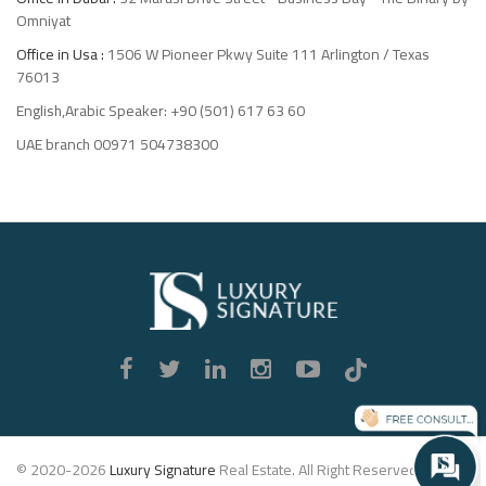
Omniyat
Office in Usa :
1506 W Pioneer Pkwy Suite 111 Arlington / Texas
76013
English,Arabic Speaker: +90 (501) 617 63 60
UAE branch 00971 504738300
Luxury
Signature
© 2020-2026
Luxury Signature
Real Estate. All Right Reserved.