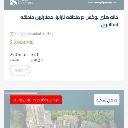
خانه های لوکس در منطقه تارابیا، معتبرترین منطقه
استانبول
Sariyer, Istanbul, Turkey
$ 2.909.700
250 Sqm
3+1
اتاق خواب
مساحت
جزئیات
در حال حاضر در دسترس نیست
در حال ساخت