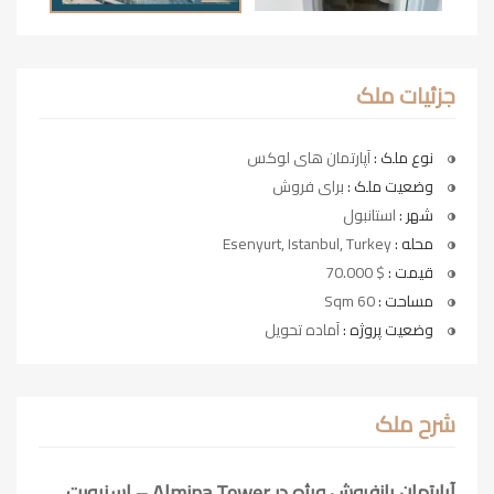
جزئیات ملک
نوع ملک :
آپارتمان های لوکس
وضعیت ملک :
برای فروش
شهر :
استانبول
محله :
Esenyurt, Istanbul, Turkey
قیمت :
$ 70.000
مساحت :
60 Sqm
وضعیت پروژه :
آماده تحویل
شرح ملک
آپارتمان بازفروش ویژه در
Almina Tower –
اسنیورت