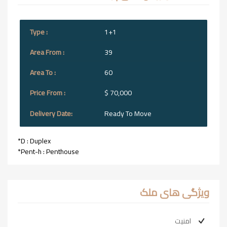
1+1
39
60
$ 70,000
Ready To Move
*D : Duplex
*Pent-h : Penthouse
ویژگی های ملک
امنیت