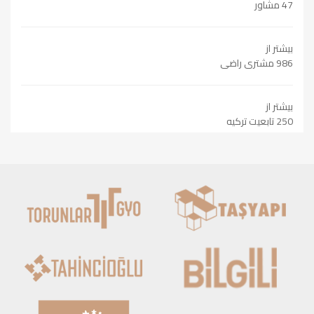
47 مشاور
بیشتر از
986 مشتری راضی
بیشتر از
250 تابعیت ترکیه