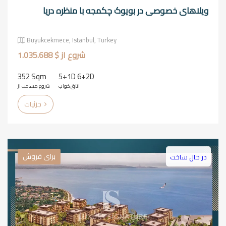
ویلاهای خصوصی در بویوک چکمجه با منظره دریا
Buyukcekmece, Istanbul, Turkey
شروع از $ 1.035.688
352 Sqm
5+1D 6+2D
اتاق خواب
شروع مساحت از
جزئیات
برای فروش
در حال ساخت