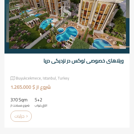
ویلاهای خصوصی لوکس در نزدیکی دریا
Buyukcekmece, Istanbul, Turkey
شروع از $ 1.265.000
370 Sqm
5+2
اتاق خواب
شروع مساحت از
جزئیات