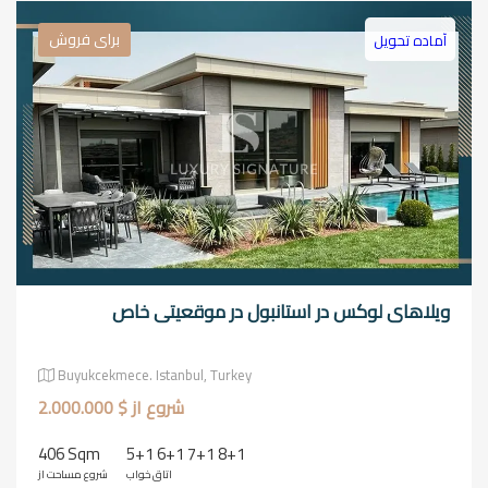
برای فروش
آماده تحویل
ویلاهای لوکس در استانبول در موقعیتی خاص
Buyukcekmece. Istanbul, Turkey
شروع از $ 2.000.000
406 Sqm
5+1 6+1 7+1 8+1
اتاق خواب
شروع مساحت از