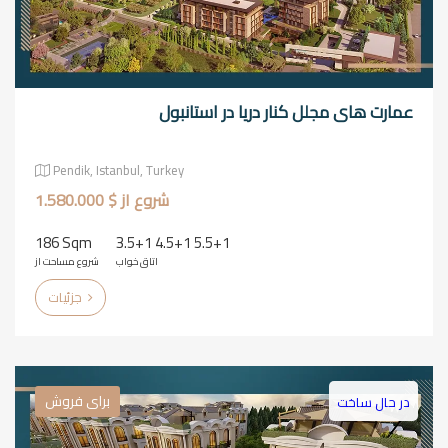
عمارت های مجلل کنار دریا در استانبول
Pendik, Istanbul, Turkey
شروع از $ 1.580.000
186 Sqm
3.5+1 4.5+1 5.5+1
اتاق خواب
شروع مساحت از
جزئیات
برای فروش
در حال ساخت