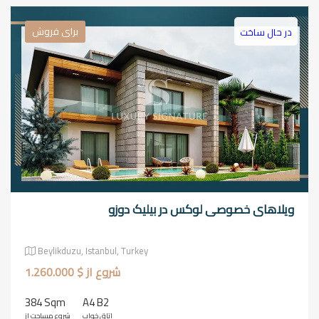
برای فروش
در حال ساخت
ویلاهای خصوصی لوکس در بیلیک دوزو
Beylikduzu, Istanbul, Turkey
شروع از $ 1.260.000
384 Sqm
A4 B2
اتاق خواب
شروع مساحت از