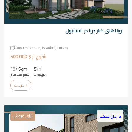
ویلاهای کنار دریا در استانبول
Buyukcekmece, Istanbul, Turkey
شروع از $ 500.000
407 Sqm
5+1
اتاق خواب
شروع مساحت از
جزئیات
برای فروش
در حال ساخت