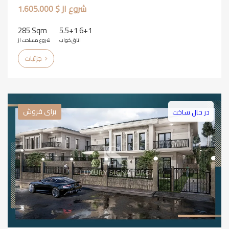
شروع از $ 1.605.000
285 Sqm
5.5+1 6+1
اتاق خواب
شروع مساحت از
جزئیات
برای فروش
در حال ساخت