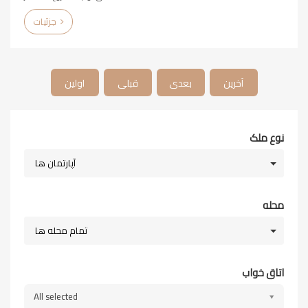
جزئیات
آخرین
بعدی
قبلی
اولین
نوع ملک
آپارتمان ها
محله
تمام محله ها
اتاق خواب
All selected