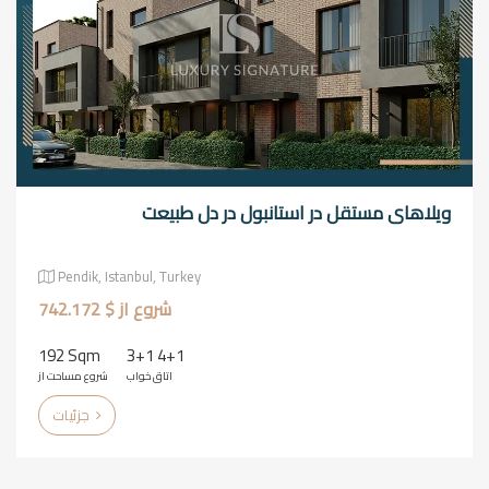
ویلاهای مستقل در استانبول در دل طبیعت
Pendik, Istanbul, Turkey
شروع از $ 742.172
192 Sqm
3+1 4+1
اتاق خواب
شروع مساحت از
جزئیات