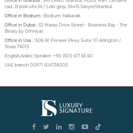
Office in Istanbul :
SKYLAND Istanbul, Huzur Mah. Cendere
cad., B blok ofis 54 / Lobi girişi, 34415 Sarıyer/İstanbul
Office in Bodrum :
Bodrum Yalıkavak
Office in Dubai :
32 Marasi Drive Street - Business Bay - The
Binary by Omniyat
Office in Usa :
1506 W Pioneer Pkwy Suite 111 Arlington /
Texas 76013
English,Arabic Speaker: +90 (501) 617 63 60
UAE branch 00971 504738300
Luxury
Signature