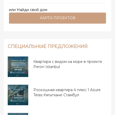
Аланьи неизменно доказывает свою
или Найди свой дом
устойчивость, что делает его
КАРТА ПРОЕКТОВ
привлекательным направлением как для
инвесторов, так и для тех, кто ищет
постоянное место жительства или отдыха.
СПЕЦИАЛЬНЫЕ ПРЕДЛОЖЕНИЯ
Квартира с видом на море в проекте
Peron Istanbul
Роскошная квартира 4 плюс 1 Azure
Teras Кягытхане Стамбул