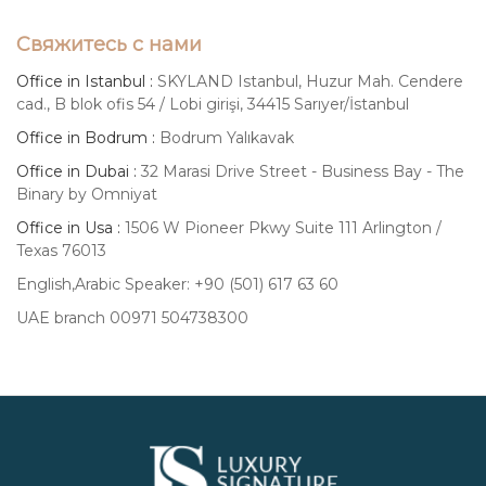
Свяжитесь с нами
Office in Istanbul :
SKYLAND Istanbul, Huzur Mah. Cendere
cad., B blok ofis 54 / Lobi girişi, 34415 Sarıyer/İstanbul
Office in Bodrum :
Bodrum Yalıkavak
Office in Dubai :
32 Marasi Drive Street - Business Bay - The
Binary by Omniyat
Office in Usa :
1506 W Pioneer Pkwy Suite 111 Arlington /
Texas 76013
English,Arabic Speaker: +90 (501) 617 63 60
UAE branch 00971 504738300
Luxury
Signature