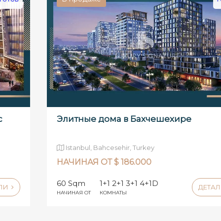
с
Элитные дома в Бахчешехире
Istanbul, Bahcesehir, Turkey
НАЧИНАЯ ОТ $ 186.000
60 Sqm
1+1 2+1 3+1 4+1D
АЛИ
ДЕТА
НАЧИНАЯ ОТ
КОМНАТЫ