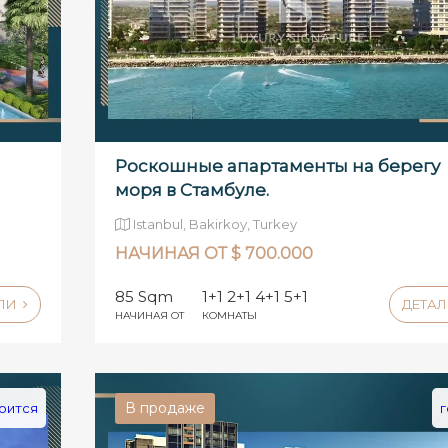
Роскошные апартаменты на берегу
моря в Стамбуле.
Istanbul, Bakirkoy, Turkey
НАЧИНАЯ ОТ $ 700.000
85 Sqm
1+1 2+1 4+1 5+1
АЛИ
ДЕТА
НАЧИНАЯ ОТ
КОМНАТЫ
В продаже
оится
г