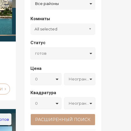
Все районы
Комнаты
All selected
Статус
готов
Цена
0
Неограниченный
ЛИ
Квадратура
0
Неограниченный
РАСШИРЕННЫЙ ПОИСК
отов