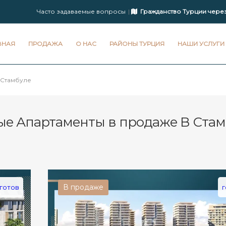
Часто задаваемые вопросы
Гражданство Турции чере
ВНАЯ
ПРОДАЖА
О НАС
РАЙОНЫ ТУРЦИЯ
НАШИ УСЛУГИ
Стамбуле
е Апартаменты в продаже В Стам
В продаже
готов
г