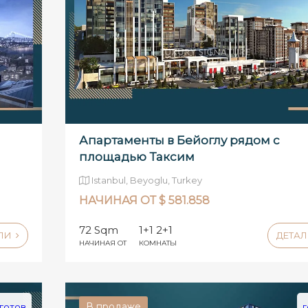
Апартаменты в Бейоглу рядом с
площадью Таксим
Istanbul, Beyoglu, Turkey
НАЧИНАЯ ОТ $ 581.858
72 Sqm
1+1 2+1
АЛИ
ДЕТА
НАЧИНАЯ ОТ
КОМНАТЫ
В продаже
готов
г