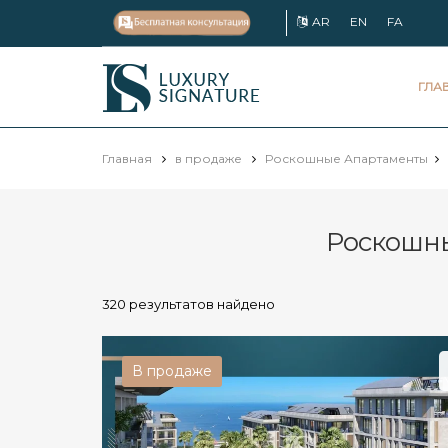
AR
EN
FA
Luxury
ГЛА
Signature
Главная
в продаже
Роскошные Апартаменты
Роскошны
320 результатов найдено
В продаже