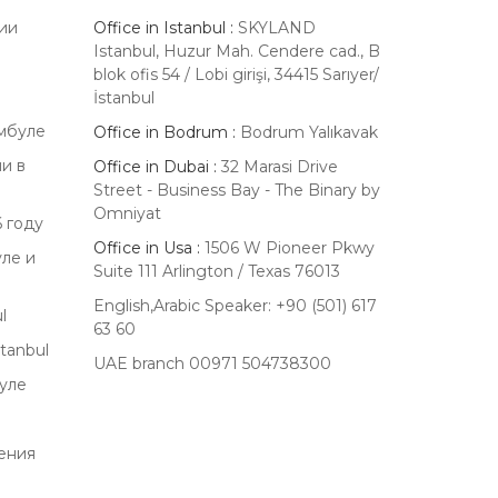
ии
Office in Istanbul :
SKYLAND
Istanbul, Huzur Mah. Cendere cad., B
blok ofis 54 / Lobi girişi, 34415 Sarıyer/
İstanbul
амбуле
Office in Bodrum :
Bodrum Yalıkavak
и в
Office in Dubai :
32 Marasi Drive
Street - Business Bay - The Binary by
Omniyat
 году
Office in Usa :
1506 W Pioneer Pkwy
ле и
Suite 111 Arlington / Texas 76013
English,Arabic Speaker: +90 (501) 617
l
63 60
tanbul
UAE branch 00971 504738300
уле
ения