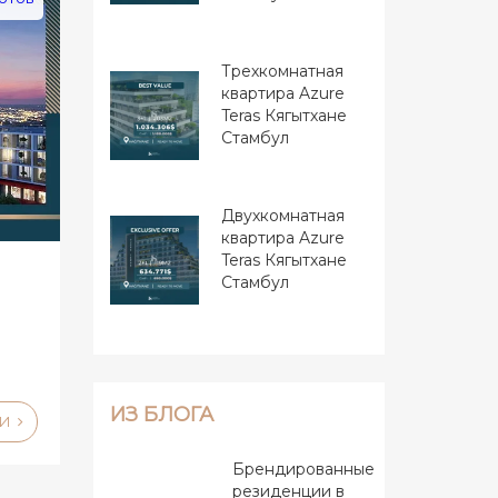
Трехкомнатная
квартира Azure
Teras Кягытхане
Стамбул
Двухкомнатная
квартира Azure
Teras Кягытхане
Стамбул
ИЗ БЛОГА
ЛИ
Брендированные
резиденции в