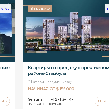
В продаже
готов
г
лению
Квартиры на продажу в престижно
районе Стамбула
Istanbul, Esenyurt, Turkey
НАЧИНАЯ ОТ $ 155.000
66 Sqm
1+1 2+1 3+1 4+1
АЛИ
ДЕТА
НАЧИНАЯ ОТ
КОМНАТЫ