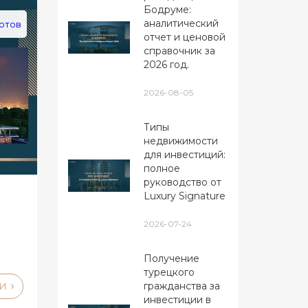
Бодруме:
аналитический
отов
отчет и ценовой
справочник за
2026 год.
2026-08-05
Типы
недвижимости
для инвестиций:
полное
руководство от
м
Luxury Signature
2026-07-24
Получение
турецкого
гражданства за
ЛИ
инвестиции в