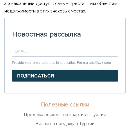
эксклюзивный доступ к самым престижным объектам
обслуживание в формате пятизвездочных
недвижимости в этих знаковых местах.
отелей, что значительно повышает
комфорт проживания.
4. Перспективы инвестиций и
Новостная рассылка
роста стоимости
Стамбул — город с растущим рынком
недвижимости, а брендовые проекты
Provide your email address to subscribe. For e.g abc@xyz.com
обладают стабильным спросом и
ПОДПИСАТЬСЯ
привлекательной ликвидностью. Это
делает их выгодным вложением с точки
зрения капитализации и возможности
Полезные ссылки
получения дохода от аренды.
Продажа роскошных квартир в Турции
Ключевые особенности
брендовых резиденций в
Виллы на продажу в Турции