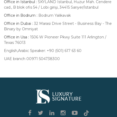
Office in Istanbul :
SKYLAND Istanbul, Huzur Mah. Cendere
тренажерные комнаты
cad., B blok ofis 54 / Lobi girişi, 34415 Sarıyer/İstanbul
СПА-комплексы с массажными
Office in Bodrum :
Bodrum Yalıkavak
кабинетами и сауной
Office in Dubai :
32 Marasi Drive Street - Business Bay - The
Binary by Omniyat
Частные бассейны и зоны отдыха на
Office in Usa :
1506 W Pioneer Pkwy Suite 111 Arlington /
крыше
Texas 76013
Рестораны и лаунж-зоны с изысканной
English,Arabic Speaker: +90 (501) 617 63 60
кухней
UAE branch 00971 504738300
Детские игровые площадки и
образовательные пространства
Консьерж-сервисы и помощь в
организации досуга
Luxury
Экологичность и инновации
Signature
Современные брендовые резиденции в
Стамбуле строятся с учетом принципов