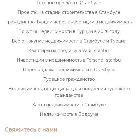
Стамбуле
Готовые проекты в Стамбуле
Проекты на стадии строительства в Стамбуле
Архитектура и дизайн
Гражданство Турции через инвестиции в недвижимость
Каждый проект — это результат
Покупка недвижимости в Турции в 2026 году
сотрудничества с ведущими
Всё о покупке недвижимости в Стамбуле и Турции
архитекторами и дизайнерами, которые
Квартиры на продажу в Vadi Istanbul
создают уникальные пространства с
Инвестиции в недвижимость в Tersane Istanbul
продуманной планировкой, качественными
Перепродажа недвижимости в Стамбуле
материалами и современными
Турецкое гражданство
технологиями. Многие резиденции
Недвижимость, подходящая для получения турецкого
предлагают панорамные виды на город,
гражданства
пролив Босфор или исторические
Карта недвижимости в Стамбуле
Недвижимость в Бодруме
памятники.
Эксклюзивные удобства и услуги
Свяжитесь с нами
Персональные фитнес-залы и