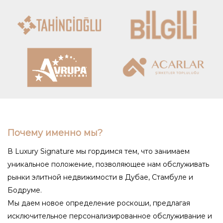
отдыха.
2. Высокий уровень
безопасности и приватности
Премиальные жилые комплексы
предлагают круглосуточную охрану,
системы видеонаблюдения и
эксклюзивные входы, что особенно важно
для успешных и влиятельных людей,
ценящих конфиденциальность.
Почему именно мы?
3. Инфраструктура и сервис
мирового класса
В Luxury Signature мы гордимся тем, что занимаем
уникальное положение, позволяющее нам обслуживать
Жильцы брендовых резиденций получают
рынки элитной недвижимости в Дубае, Стамбуле и
доступ к фитнес-центрам, СПА, бассейнам,
Бодруме.
Мы даем новое определение роскоши, предлагая
частным паркингам и консьерж-сервису.
исключительное персонализированное обслуживание и
Некоторые проекты предлагают даже