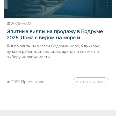
Современные виллы с видом на
море
Luxury Signature предлагает эксклюзивные
2026-05-22
виллы с современным дизайном,
Элитные виллы на продажу в Бодруме
2026: Дома с видом на море и
просторными террасами и большими
инвестиции
Гид по элитным виллам Бодрума: море, Ялыкавак,
панорамными окнами, открывающими
лучшие районы, инвестиции, аренда и советы по
захватывающие виды на Эгейское море.
выбору недвижимости. ...
Многие объекты оборудованы бассейнами
с подогревом, собственными садами и
зонами для барбекю.
2091 Просмотров
+ ЧИТАТЬ БОЛЬШЕ
Виллы в традиционном стиле
Для ценителей аутентичности доступны
виллы, выполненные в классическом
турецком стиле с использованием