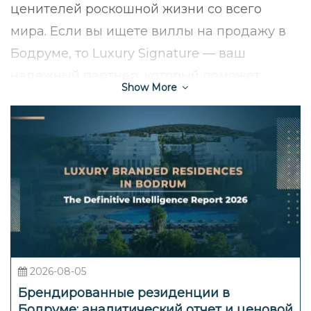
ценителей роскошной жизни со всего
мира. Если вы ищете виллы на продажу в
Бодруме, то Luxury Signature — ваш
надежный партнер, который поможет
Show More
найти идеальное жилье, отвечающее
самым высоким стандартам качества и
эксклюзивности.
Почему стоит
инвестировать в виллу в
Бодруме?
Уникальное расположение и
климат
Бодрум расположен на берегу Эгейского
2026-08-05
моря, что обеспечивает мягкий
Брендированные резиденции в
Бодруме: аналитический отчет и ценовой