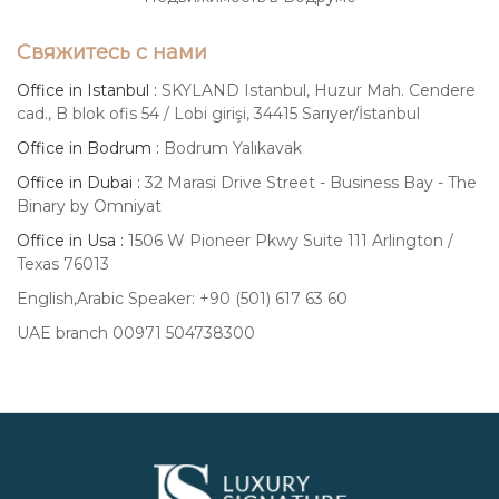
Экспертность и опыт
Свяжитесь с нами
Наша команда состоит из
Office in Istanbul :
SKYLAND Istanbul, Huzur Mah. Cendere
cad., B blok ofis 54 / Lobi girişi, 34415 Sarıyer/İstanbul
высококвалифицированных специалистов
Office in Bodrum :
Bodrum Yalıkavak
с многолетним опытом работы на рынке
Office in Dubai :
32 Marasi Drive Street - Business Bay - The
элитной недвижимости Турции. Мы знаем
Binary by Omniyat
все тонкости и нюансы, чтобы предложить
Office in Usa :
1506 W Pioneer Pkwy Suite 111 Arlington /
клиентам лучшие варианты.
Texas 76013
Индивидуальный подход
English,Arabic Speaker: +90 (501) 617 63 60
Мы внимательно изучаем потребности
UAE branch 00971 504738300
каждого клиента, чтобы подобрать виллу,
которая максимально соответствует его
ожиданиям и бюджету. Luxury Signature
предлагает персонализированные
Luxury
Signature