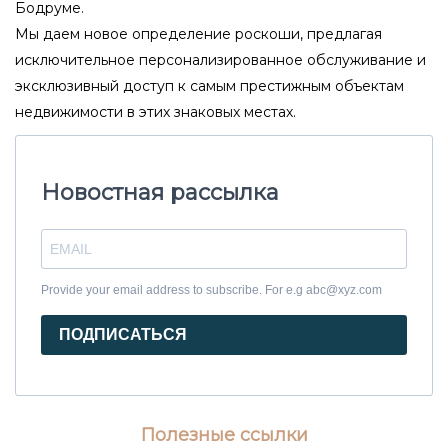
Бодруме?
Бодруме.
Мы даем новое определение роскоши, предлагая
Определитесь с локацией
исключительное персонализированное обслуживание и
В Бодруме множество районов, каждый из
эксклюзивный доступ к самым престижным объектам
недвижимости в этих знаковых местах.
которых имеет свои особенности.
Популярны районы Гюмбет, Ялыкавак,
Тургутрейс и Битез. Если вы ищете тишину
Новостная рассылка
и уединение, обратите внимание на виллы
в пригородах, а для активной жизни — в
центре города или возле пляжей.
Provide your email address to subscribe. For e.g abc@xyz.com
Учитывайте инфраструктуру и
транспорт
ПОДПИСАТЬСЯ
Важно, чтобы рядом с вашей виллой были
магазины, кафе, медицинские учреждения
и удобные транспортные развязки.
Полезные ссылки