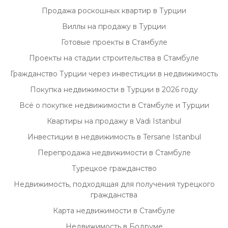
Близость к международному аэропорту
Продажа роскошных квартир в Турции
Милас-Бодрум — значительный плюс для
Виллы на продажу в Турции
тех, кто планирует частые поездки.
Готовые проекты в Стамбуле
Обратите внимание на
Проекты на стадии строительства в Стамбуле
юридическую чистоту
Гражданство Турции через инвестиции в недвижимость
Покупка недвижимости в Турции требует
Покупка недвижимости в Турции в 2026 году
тщательной проверки документов и
Всё о покупке недвижимости в Стамбуле и Турции
соблюдения всех местных законов. Luxury
Квартиры на продажу в Vadi Istanbul
Signature обеспечивает полное
Инвестиции в недвижимость в Tersane Istanbul
сопровождение сделки, гарантируя
Перепродажа недвижимости в Стамбуле
безопасность и прозрачность на каждом
Турецкое гражданство
этапе.
Недвижимость, подходящая для получения турецкого
гражданства
Преимущества
сотрудничества с Luxury
Карта недвижимости в Стамбуле
Signature
Недвижимость в Бодруме