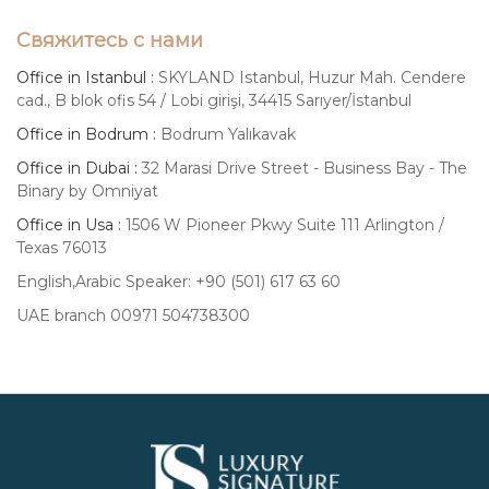
Свяжитесь с нами
Office in Istanbul :
SKYLAND Istanbul, Huzur Mah. Cendere
cad., B blok ofis 54 / Lobi girişi, 34415 Sarıyer/İstanbul
Office in Bodrum :
Bodrum Yalıkavak
Office in Dubai :
32 Marasi Drive Street - Business Bay - The
Binary by Omniyat
Office in Usa :
1506 W Pioneer Pkwy Suite 111 Arlington /
Texas 76013
English,Arabic Speaker: +90 (501) 617 63 60
UAE branch 00971 504738300
Luxury
Signature