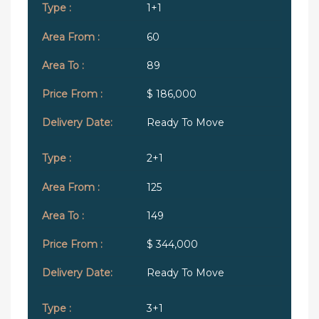
1+1
60
89
$ 186,000
Ready To Move
2+1
125
149
$ 344,000
Ready To Move
3+1