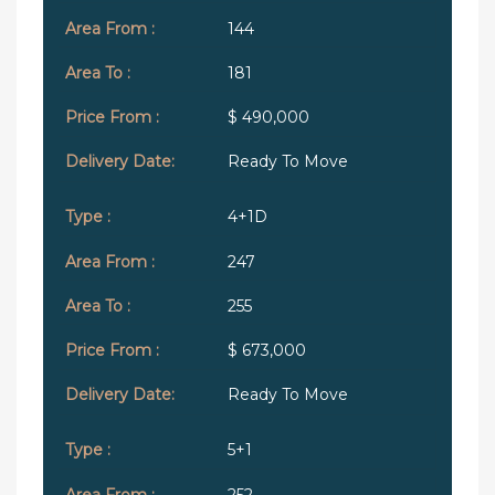
144
181
$ 490,000
Ready To Move
4+1D
247
255
$ 673,000
Ready To Move
5+1
252